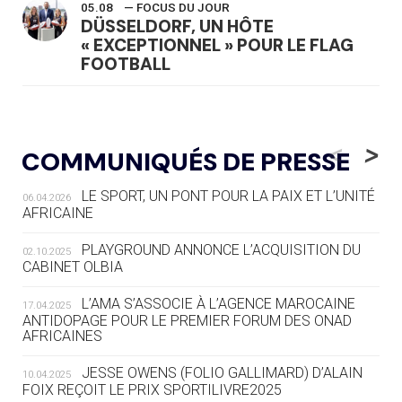
05.08
— FOCUS DU JOUR
DÜSSELDORF, UN HÔTE
« EXCEPTIONNEL » POUR LE FLAG
FOOTBALL
05.08
— LUGE
LE RÊVE DE VOIR LA LUGE ALPINE
<
>
COMMUNIQUÉS DE PRESSE
AUX JO « N'EST PAS FINI »
LE SPORT, UN PONT POUR LA PAIX ET L’UNITÉ
06.04.2026
05.08
— TIR À L'ARC
AFRICAINE
DES MONDIAUX À BRISBANE SUR LA
ROUTE DES JO 2032
PLAYGROUND ANNONCE L’ACQUISITION DU
02.10.2025
CABINET OLBIA
05.08
— ALPES FRANÇAISES 2030
LE VILLAGE OLYMPIQUE DES ARAVIS
L’AMA S’ASSOCIE À L’AGENCE MAROCAINE
17.04.2025
SE DESSINE
ANTIDOPAGE POUR LE PREMIER FORUM DES ONAD
AFRICAINES
04.08
— FOCUS DU JOUR
JESSE OWENS (FOLIO GALLIMARD) D’ALAIN
10.04.2025
LE COJOP A TROUVÉ SON VILLAGE
FOIX REÇOIT LE PRIX SPORTILIVRE2025
OLYMPIQUE LYONNAIS