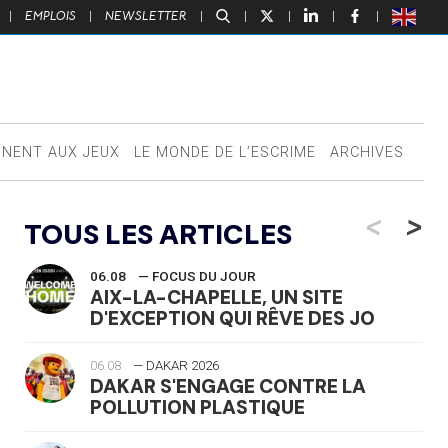
|
EMPLOIS
|
NEWSLETTER
|
|
|
|
|
NNENT AUX JEUX
LE MONDE DE L’ESCRIME
ARCHIVES
<
>
TOUS LES ARTICLES
06.08
— FOCUS DU JOUR
AIX-LA-CHAPELLE, UN SITE
D'EXCEPTION QUI RÊVE DES JO
06.08
— DAKAR 2026
DAKAR S'ENGAGE CONTRE LA
POLLUTION PLASTIQUE