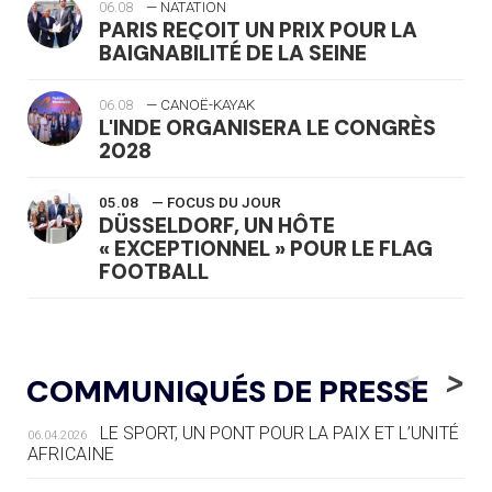
06.08
— NATATION
PARIS REÇOIT UN PRIX POUR LA
BAIGNABILITÉ DE LA SEINE
06.08
— CANOË-KAYAK
L'INDE ORGANISERA LE CONGRÈS
2028
05.08
— FOCUS DU JOUR
DÜSSELDORF, UN HÔTE
« EXCEPTIONNEL » POUR LE FLAG
FOOTBALL
05.08
— LUGE
LE RÊVE DE VOIR LA LUGE ALPINE
<
>
COMMUNIQUÉS DE PRESSE
AUX JO « N'EST PAS FINI »
LE SPORT, UN PONT POUR LA PAIX ET L’UNITÉ
06.04.2026
05.08
— TIR À L'ARC
AFRICAINE
DES MONDIAUX À BRISBANE SUR LA
ROUTE DES JO 2032