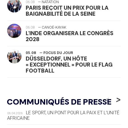
06.08
— NATATION
PARIS REÇOIT UN PRIX POUR LA
BAIGNABILITÉ DE LA SEINE
06.08
— CANOË-KAYAK
L'INDE ORGANISERA LE CONGRÈS
2028
05.08
— FOCUS DU JOUR
DÜSSELDORF, UN HÔTE
« EXCEPTIONNEL » POUR LE FLAG
FOOTBALL
05.08
— LUGE
LE RÊVE DE VOIR LA LUGE ALPINE
<
>
COMMUNIQUÉS DE PRESSE
AUX JO « N'EST PAS FINI »
LE SPORT, UN PONT POUR LA PAIX ET L’UNITÉ
06.04.2026
05.08
— TIR À L'ARC
AFRICAINE
DES MONDIAUX À BRISBANE SUR LA
ROUTE DES JO 2032