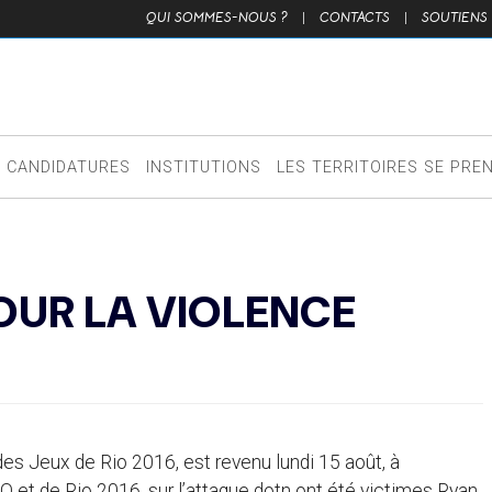
QUI SOMMES-NOUS ?
|
CONTACTS
|
SOUTIENS
CANDIDATURES
INSTITUTIONS
LES TERRITOIRES SE PRE
OUR LA VIOLENCE
des Jeux de Rio 2016, est revenu lundi 15 août, à
O et de Rio 2016, sur l’attaque dotn ont été victimes Ryan