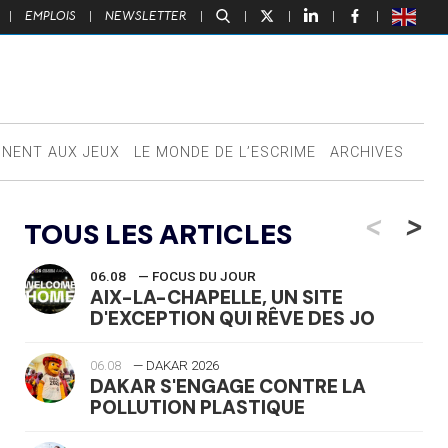
|
EMPLOIS
|
NEWSLETTER
|
|
|
|
|
NNENT AUX JEUX
LE MONDE DE L’ESCRIME
ARCHIVES
<
>
TOUS LES ARTICLES
06.08
— FOCUS DU JOUR
AIX-LA-CHAPELLE, UN SITE
D'EXCEPTION QUI RÊVE DES JO
06.08
— DAKAR 2026
DAKAR S'ENGAGE CONTRE LA
POLLUTION PLASTIQUE