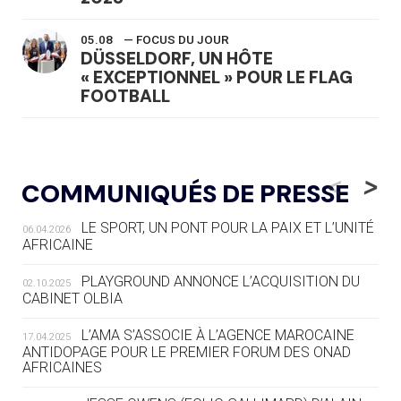
05.08
— FOCUS DU JOUR
DÜSSELDORF, UN HÔTE
« EXCEPTIONNEL » POUR LE FLAG
FOOTBALL
05.08
— LUGE
LE RÊVE DE VOIR LA LUGE ALPINE
<
>
COMMUNIQUÉS DE PRESSE
AUX JO « N'EST PAS FINI »
LE SPORT, UN PONT POUR LA PAIX ET L’UNITÉ
06.04.2026
05.08
— TIR À L'ARC
AFRICAINE
DES MONDIAUX À BRISBANE SUR LA
ROUTE DES JO 2032
PLAYGROUND ANNONCE L’ACQUISITION DU
02.10.2025
CABINET OLBIA
05.08
— ALPES FRANÇAISES 2030
LE VILLAGE OLYMPIQUE DES ARAVIS
L’AMA S’ASSOCIE À L’AGENCE MAROCAINE
17.04.2025
SE DESSINE
ANTIDOPAGE POUR LE PREMIER FORUM DES ONAD
AFRICAINES
04.08
— FOCUS DU JOUR