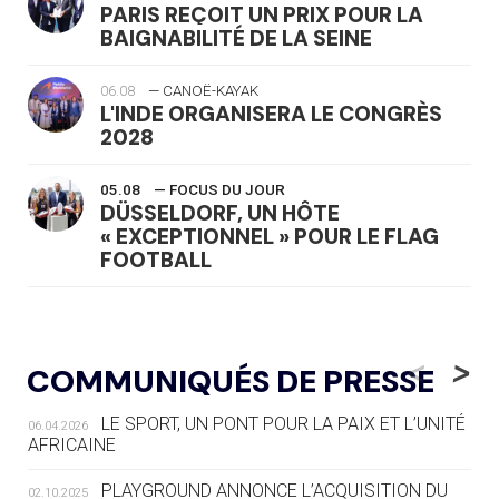
PARIS REÇOIT UN PRIX POUR LA
BAIGNABILITÉ DE LA SEINE
06.08
— CANOË-KAYAK
L'INDE ORGANISERA LE CONGRÈS
2028
05.08
— FOCUS DU JOUR
DÜSSELDORF, UN HÔTE
« EXCEPTIONNEL » POUR LE FLAG
FOOTBALL
05.08
— LUGE
LE RÊVE DE VOIR LA LUGE ALPINE
<
>
COMMUNIQUÉS DE PRESSE
AUX JO « N'EST PAS FINI »
LE SPORT, UN PONT POUR LA PAIX ET L’UNITÉ
06.04.2026
05.08
— TIR À L'ARC
AFRICAINE
DES MONDIAUX À BRISBANE SUR LA
ROUTE DES JO 2032
PLAYGROUND ANNONCE L’ACQUISITION DU
02.10.2025