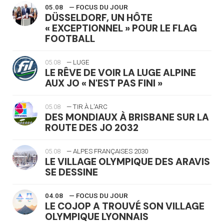
05.08
— FOCUS DU JOUR
DÜSSELDORF, UN HÔTE
« EXCEPTIONNEL » POUR LE FLAG
FOOTBALL
05.08
— LUGE
LE RÊVE DE VOIR LA LUGE ALPINE
AUX JO « N'EST PAS FINI »
05.08
— TIR À L'ARC
DES MONDIAUX À BRISBANE SUR LA
ROUTE DES JO 2032
05.08
— ALPES FRANÇAISES 2030
LE VILLAGE OLYMPIQUE DES ARAVIS
SE DESSINE
04.08
— FOCUS DU JOUR
LE COJOP A TROUVÉ SON VILLAGE
OLYMPIQUE LYONNAIS