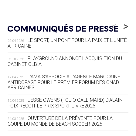
04.08
— ALLEMAGNE
« L'ALLEMAGNE PEUT DÉMONTRER
<
>
COMMUNIQUÉS DE PRESSE
COMMENT ORGANISER DES JO
RESPONSABLES »
LE SPORT, UN PONT POUR LA PAIX ET L’UNITÉ
06.04.2026
AFRICAINE
04.08
— ESCRIME
LA FIE LANCE LES GRANDES
PLAYGROUND ANNONCE L’ACQUISITION DU
02.10.2025
MANŒUVRES EN VUE DES JO
CABINET OLBIA
04.08
— DAKAR 2026
L’AMA S’ASSOCIE À L’AGENCE MAROCAINE
17.04.2025
DES FRESQUES CÉLÈBRENT LES JOJ
ANTIDOPAGE POUR LE PREMIER FORUM DES ONAD
AFRICAINES
03.08
—
JESSE OWENS (FOLIO GALLIMARD) D’ALAIN
10.04.2025
« PARIS 2024 M'A INSPIRÉ POUR
FOIX REÇOIT LE PRIX SPORTILIVRE2025
CRÉER UN PERSONNAGE »
OUVERTURE DE LA PRÉVENTE POUR LA
24.03.2025
COUPE DU MONDE DE BEACH SOCCER 2025
03.08
— CROATIE
JOSIP VARVODIC ÉLU PRÉSIDENT