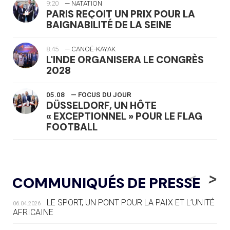
9:20
— NATATION
PARIS REÇOIT UN PRIX POUR LA
BAIGNABILITÉ DE LA SEINE
8:45
— CANOË-KAYAK
L'INDE ORGANISERA LE CONGRÈS
2028
05.08
— FOCUS DU JOUR
DÜSSELDORF, UN HÔTE
« EXCEPTIONNEL » POUR LE FLAG
FOOTBALL
05.08
— LUGE
LE RÊVE DE VOIR LA LUGE ALPINE
<
>
COMMUNIQUÉS DE PRESSE
AUX JO « N'EST PAS FINI »
LE SPORT, UN PONT POUR LA PAIX ET L’UNITÉ
06.04.2026
05.08
— TIR À L'ARC
AFRICAINE
DES MONDIAUX À BRISBANE SUR LA
ROUTE DES JO 2032