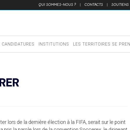
QUI SOMMES-NOUS ?
|
CONTACTS
|
SOUTIENS
CANDIDATURES
INSTITUTIONS
LES TERRITOIRES SE PRE
ARER
er lors de la dernière élection à la FIFA, serait sur le point
a pris la parole lors de la convention Soccerex, le dirigeant