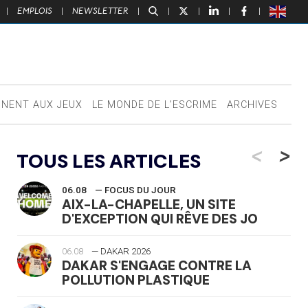
|
EMPLOIS
|
NEWSLETTER
|
|
|
|
|
NNENT AUX JEUX
LE MONDE DE L’ESCRIME
ARCHIVES
<
>
TOUS LES ARTICLES
06.08
— FOCUS DU JOUR
AIX-LA-CHAPELLE, UN SITE
D'EXCEPTION QUI RÊVE DES JO
06.08
— DAKAR 2026
DAKAR S'ENGAGE CONTRE LA
POLLUTION PLASTIQUE