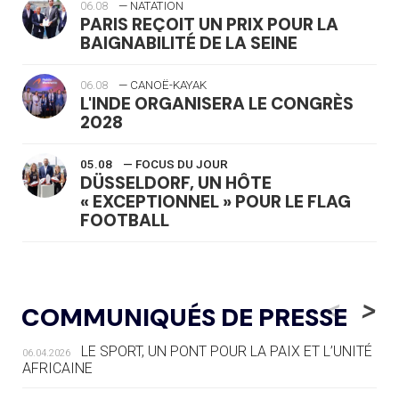
06.08
— NATATION
PARIS REÇOIT UN PRIX POUR LA
BAIGNABILITÉ DE LA SEINE
06.08
— CANOË-KAYAK
L'INDE ORGANISERA LE CONGRÈS
2028
05.08
— FOCUS DU JOUR
DÜSSELDORF, UN HÔTE
« EXCEPTIONNEL » POUR LE FLAG
FOOTBALL
05.08
— LUGE
LE RÊVE DE VOIR LA LUGE ALPINE
<
>
COMMUNIQUÉS DE PRESSE
AUX JO « N'EST PAS FINI »
LE SPORT, UN PONT POUR LA PAIX ET L’UNITÉ
06.04.2026
05.08
— TIR À L'ARC
AFRICAINE
DES MONDIAUX À BRISBANE SUR LA
ROUTE DES JO 2032