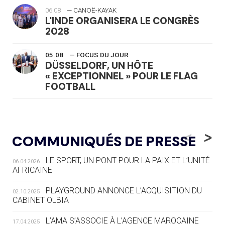
06.08
— CANOË-KAYAK
L'INDE ORGANISERA LE CONGRÈS
2028
05.08
— FOCUS DU JOUR
DÜSSELDORF, UN HÔTE
« EXCEPTIONNEL » POUR LE FLAG
FOOTBALL
05.08
— LUGE
LE RÊVE DE VOIR LA LUGE ALPINE
<
>
COMMUNIQUÉS DE PRESSE
AUX JO « N'EST PAS FINI »
LE SPORT, UN PONT POUR LA PAIX ET L’UNITÉ
06.04.2026
05.08
— TIR À L'ARC
AFRICAINE
DES MONDIAUX À BRISBANE SUR LA
ROUTE DES JO 2032
PLAYGROUND ANNONCE L’ACQUISITION DU
02.10.2025
CABINET OLBIA
05.08
— ALPES FRANÇAISES 2030
LE VILLAGE OLYMPIQUE DES ARAVIS
L’AMA S’ASSOCIE À L’AGENCE MAROCAINE
17.04.2025