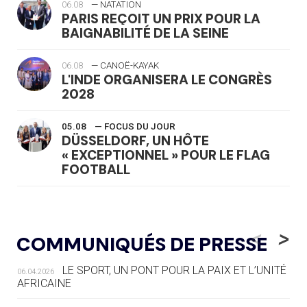
06.08
— NATATION
PARIS REÇOIT UN PRIX POUR LA
BAIGNABILITÉ DE LA SEINE
06.08
— CANOË-KAYAK
L'INDE ORGANISERA LE CONGRÈS
2028
05.08
— FOCUS DU JOUR
DÜSSELDORF, UN HÔTE
« EXCEPTIONNEL » POUR LE FLAG
FOOTBALL
05.08
— LUGE
LE RÊVE DE VOIR LA LUGE ALPINE
<
>
COMMUNIQUÉS DE PRESSE
AUX JO « N'EST PAS FINI »
LE SPORT, UN PONT POUR LA PAIX ET L’UNITÉ
06.04.2026
05.08
— TIR À L'ARC
AFRICAINE
DES MONDIAUX À BRISBANE SUR LA
ROUTE DES JO 2032