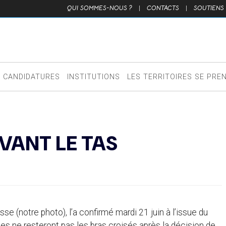
QUI SOMMES-NOUS ?
|
CONTACTS
|
SOUTIENS
CANDIDATURES
INSTITUTIONS
LES TERRITOIRES SE PRE
ANT LE TAS
sse (notre photo), l’a confirmé mardi 21 juin à l’issue du
s ne resteront pas les bras croisés après la décision de