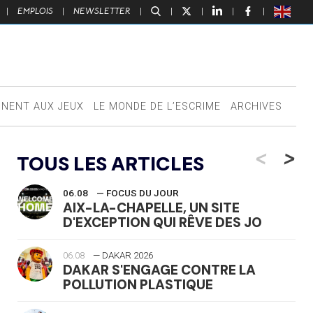
|
EMPLOIS
|
NEWSLETTER
|
|
|
|
|
NNENT AUX JEUX
LE MONDE DE L’ESCRIME
ARCHIVES
<
>
TOUS LES ARTICLES
06.08
— FOCUS DU JOUR
AIX-LA-CHAPELLE, UN SITE
D'EXCEPTION QUI RÊVE DES JO
06.08
— DAKAR 2026
DAKAR S'ENGAGE CONTRE LA
POLLUTION PLASTIQUE