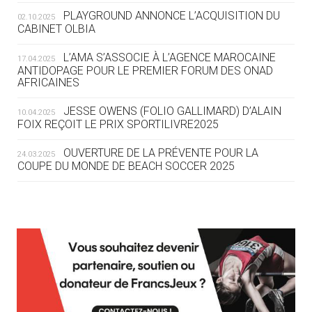
ROUTE DES JO 2032
PLAYGROUND ANNONCE L’ACQUISITION DU
02.10.2025
CABINET OLBIA
05.08
— ALPES FRANÇAISES 2030
LE VILLAGE OLYMPIQUE DES ARAVIS
L’AMA S’ASSOCIE À L’AGENCE MAROCAINE
17.04.2025
SE DESSINE
ANTIDOPAGE POUR LE PREMIER FORUM DES ONAD
AFRICAINES
04.08
— FOCUS DU JOUR
JESSE OWENS (FOLIO GALLIMARD) D’ALAIN
10.04.2025
LE COJOP A TROUVÉ SON VILLAGE
FOIX REÇOIT LE PRIX SPORTILIVRE2025
OLYMPIQUE LYONNAIS
OUVERTURE DE LA PRÉVENTE POUR LA
24.03.2025
COUPE DU MONDE DE BEACH SOCCER 2025
04.08
— ALLEMAGNE
« L'ALLEMAGNE PEUT DÉMONTRER
COMMENT ORGANISER DES JO
RESPONSABLES »
L’AMA FÉLICITE RICHARD POUND ET VALÉRIE
24.03.2025
FOURNEYRON, RÉCOMPENSÉS DE L’ORDRE OLYMPIQUE
L’AMA RECHERCHE DES HÔTES POUR LES
13.03.2025
04.08
— ESCRIME
RÉUNIONS DU CONSEIL DE FONDATION ET DU COMITÉ
LA FIE LANCE LES GRANDES
EXÉCUTIF
MANŒUVRES EN VUE DES JO
APPEL À CANDIDATURES DE L’AMA POUR LES
12.03.2025