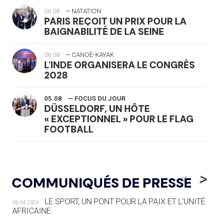
06.08
— NATATION
PARIS REÇOIT UN PRIX POUR LA
BAIGNABILITÉ DE LA SEINE
06.08
— CANOË-KAYAK
L'INDE ORGANISERA LE CONGRÈS
2028
05.08
— FOCUS DU JOUR
DÜSSELDORF, UN HÔTE
« EXCEPTIONNEL » POUR LE FLAG
FOOTBALL
05.08
— LUGE
LE RÊVE DE VOIR LA LUGE ALPINE
<
>
COMMUNIQUÉS DE PRESSE
AUX JO « N'EST PAS FINI »
LE SPORT, UN PONT POUR LA PAIX ET L’UNITÉ
06.04.2026
05.08
— TIR À L'ARC
AFRICAINE
DES MONDIAUX À BRISBANE SUR LA