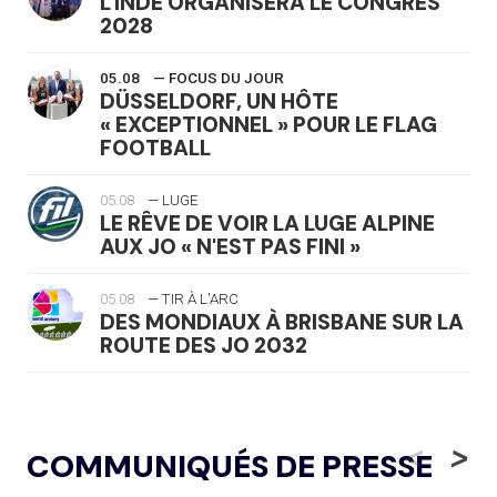
L'INDE ORGANISERA LE CONGRÈS
2028
05.08
— FOCUS DU JOUR
DÜSSELDORF, UN HÔTE
« EXCEPTIONNEL » POUR LE FLAG
FOOTBALL
05.08
— LUGE
LE RÊVE DE VOIR LA LUGE ALPINE
AUX JO « N'EST PAS FINI »
05.08
— TIR À L'ARC
DES MONDIAUX À BRISBANE SUR LA
ROUTE DES JO 2032
05.08
— ALPES FRANÇAISES 2030
LE VILLAGE OLYMPIQUE DES ARAVIS
<
>
COMMUNIQUÉS DE PRESSE
SE DESSINE