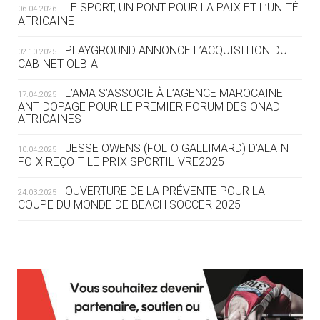
LE SPORT, UN PONT POUR LA PAIX ET L’UNITÉ
06.04.2026
04.08
— FOCUS DU JOUR
AFRICAINE
LE COJOP A TROUVÉ SON VILLAGE
OLYMPIQUE LYONNAIS
PLAYGROUND ANNONCE L’ACQUISITION DU
02.10.2025
CABINET OLBIA
04.08
— ALLEMAGNE
« L'ALLEMAGNE PEUT DÉMONTRER
L’AMA S’ASSOCIE À L’AGENCE MAROCAINE
17.04.2025
COMMENT ORGANISER DES JO
ANTIDOPAGE POUR LE PREMIER FORUM DES ONAD
AFRICAINES
RESPONSABLES »
JESSE OWENS (FOLIO GALLIMARD) D’ALAIN
10.04.2025
04.08
— ESCRIME
FOIX REÇOIT LE PRIX SPORTILIVRE2025
LA FIE LANCE LES GRANDES
MANŒUVRES EN VUE DES JO
OUVERTURE DE LA PRÉVENTE POUR LA
24.03.2025
COUPE DU MONDE DE BEACH SOCCER 2025
04.08
— DAKAR 2026
DES FRESQUES CÉLÈBRENT LES JOJ
L’AMA FÉLICITE RICHARD POUND ET VALÉRIE
24.03.2025
FOURNEYRON, RÉCOMPENSÉS DE L’ORDRE OLYMPIQUE
03.08
—
L’AMA RECHERCHE DES HÔTES POUR LES
13.03.2025
« PARIS 2024 M'A INSPIRÉ POUR
RÉUNIONS DU CONSEIL DE FONDATION ET DU COMITÉ
CRÉER UN PERSONNAGE »
EXÉCUTIF