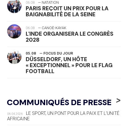
06.08
— NATATION
PARIS REÇOIT UN PRIX POUR LA
BAIGNABILITÉ DE LA SEINE
06.08
— CANOË-KAYAK
L'INDE ORGANISERA LE CONGRÈS
2028
05.08
— FOCUS DU JOUR
DÜSSELDORF, UN HÔTE
« EXCEPTIONNEL » POUR LE FLAG
FOOTBALL
05.08
— LUGE
LE RÊVE DE VOIR LA LUGE ALPINE
<
>
COMMUNIQUÉS DE PRESSE
AUX JO « N'EST PAS FINI »
LE SPORT, UN PONT POUR LA PAIX ET L’UNITÉ
06.04.2026
05.08
— TIR À L'ARC
AFRICAINE
DES MONDIAUX À BRISBANE SUR LA
ROUTE DES JO 2032