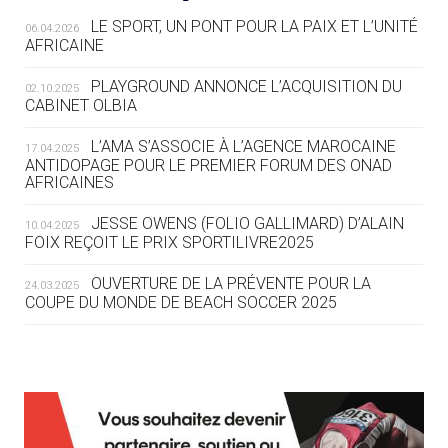
LE SPORT, UN PONT POUR LA PAIX ET L’UNITÉ
06.04.2026
04.08
— ALLEMAGNE
AFRICAINE
« L'ALLEMAGNE PEUT DÉMONTRER
COMMENT ORGANISER DES JO
PLAYGROUND ANNONCE L’ACQUISITION DU
02.10.2025
RESPONSABLES »
CABINET OLBIA
04.08
— ESCRIME
L’AMA S’ASSOCIE À L’AGENCE MAROCAINE
17.04.2025
LA FIE LANCE LES GRANDES
ANTIDOPAGE POUR LE PREMIER FORUM DES ONAD
AFRICAINES
MANŒUVRES EN VUE DES JO
JESSE OWENS (FOLIO GALLIMARD) D’ALAIN
10.04.2025
04.08
— DAKAR 2026
FOIX REÇOIT LE PRIX SPORTILIVRE2025
DES FRESQUES CÉLÈBRENT LES JOJ
OUVERTURE DE LA PRÉVENTE POUR LA
24.03.2025
COUPE DU MONDE DE BEACH SOCCER 2025
03.08
—
« PARIS 2024 M'A INSPIRÉ POUR
CRÉER UN PERSONNAGE »
L’AMA FÉLICITE RICHARD POUND ET VALÉRIE
24.03.2025
FOURNEYRON, RÉCOMPENSÉS DE L’ORDRE OLYMPIQUE
03.08
— CROATIE
L’AMA RECHERCHE DES HÔTES POUR LES
13.03.2025
JOSIP VARVODIC ÉLU PRÉSIDENT
RÉUNIONS DU CONSEIL DE FONDATION ET DU COMITÉ