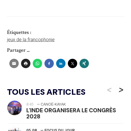
Étiquettes :
jeux de la francophonie
Partager ...
<
>
TOUS LES ARTICLES
8:45
— CANOË-KAYAK
L'INDE ORGANISERA LE CONGRÈS
2028
05.08
— FOCUS DU JOUR