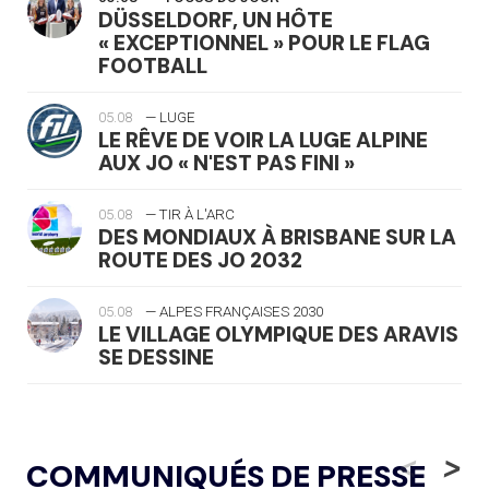
DÜSSELDORF, UN HÔTE
« EXCEPTIONNEL » POUR LE FLAG
FOOTBALL
05.08
— LUGE
LE RÊVE DE VOIR LA LUGE ALPINE
AUX JO « N'EST PAS FINI »
05.08
— TIR À L'ARC
DES MONDIAUX À BRISBANE SUR LA
ROUTE DES JO 2032
05.08
— ALPES FRANÇAISES 2030
LE VILLAGE OLYMPIQUE DES ARAVIS
SE DESSINE
04.08
— FOCUS DU JOUR
LE COJOP A TROUVÉ SON VILLAGE
<
>
COMMUNIQUÉS DE PRESSE
OLYMPIQUE LYONNAIS