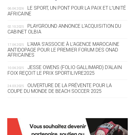
LE SPORT, UN PONT POUR LA PAIX ET L’UNITÉ
06.04.2026
05.08
— TIR À L'ARC
AFRICAINE
DES MONDIAUX À BRISBANE SUR LA
ROUTE DES JO 2032
PLAYGROUND ANNONCE L’ACQUISITION DU
02.10.2025
CABINET OLBIA
05.08
— ALPES FRANÇAISES 2030
LE VILLAGE OLYMPIQUE DES ARAVIS
L’AMA S’ASSOCIE À L’AGENCE MAROCAINE
17.04.2025
SE DESSINE
ANTIDOPAGE POUR LE PREMIER FORUM DES ONAD
AFRICAINES
04.08
— FOCUS DU JOUR
JESSE OWENS (FOLIO GALLIMARD) D’ALAIN
10.04.2025
LE COJOP A TROUVÉ SON VILLAGE
FOIX REÇOIT LE PRIX SPORTILIVRE2025
OLYMPIQUE LYONNAIS
OUVERTURE DE LA PRÉVENTE POUR LA
24.03.2025
COUPE DU MONDE DE BEACH SOCCER 2025
04.08
— ALLEMAGNE
« L'ALLEMAGNE PEUT DÉMONTRER
COMMENT ORGANISER DES JO
RESPONSABLES »
L’AMA FÉLICITE RICHARD POUND ET VALÉRIE
24.03.2025
FOURNEYRON, RÉCOMPENSÉS DE L’ORDRE OLYMPIQUE
L’AMA RECHERCHE DES HÔTES POUR LES
13.03.2025
04.08
— ESCRIME
RÉUNIONS DU CONSEIL DE FONDATION ET DU COMITÉ