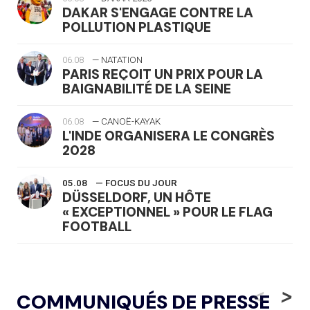
DAKAR S'ENGAGE CONTRE LA
POLLUTION PLASTIQUE
06.08
— NATATION
PARIS REÇOIT UN PRIX POUR LA
BAIGNABILITÉ DE LA SEINE
06.08
— CANOË-KAYAK
L'INDE ORGANISERA LE CONGRÈS
2028
05.08
— FOCUS DU JOUR
DÜSSELDORF, UN HÔTE
« EXCEPTIONNEL » POUR LE FLAG
FOOTBALL
05.08
— LUGE
LE RÊVE DE VOIR LA LUGE ALPINE
<
>
COMMUNIQUÉS DE PRESSE
AUX JO « N'EST PAS FINI »