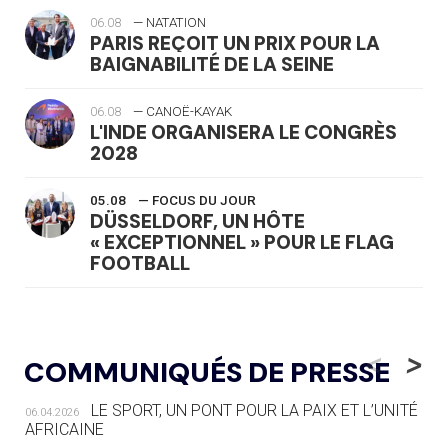
06.08
— NATATION
PARIS REÇOIT UN PRIX POUR LA
BAIGNABILITÉ DE LA SEINE
06.08
— CANOË-KAYAK
L'INDE ORGANISERA LE CONGRÈS
2028
05.08
— FOCUS DU JOUR
DÜSSELDORF, UN HÔTE
« EXCEPTIONNEL » POUR LE FLAG
FOOTBALL
05.08
— LUGE
LE RÊVE DE VOIR LA LUGE ALPINE
<
>
COMMUNIQUÉS DE PRESSE
AUX JO « N'EST PAS FINI »
LE SPORT, UN PONT POUR LA PAIX ET L’UNITÉ
06.04.2026
05.08
— TIR À L'ARC
AFRICAINE
DES MONDIAUX À BRISBANE SUR LA