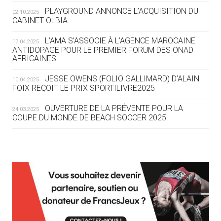
ROUTE DES JO 2032
PLAYGROUND ANNONCE L’ACQUISITION DU
02.10.2025
CABINET OLBIA
05.08
— ALPES FRANÇAISES 2030
LE VILLAGE OLYMPIQUE DES ARAVIS
L’AMA S’ASSOCIE À L’AGENCE MAROCAINE
17.04.2025
SE DESSINE
ANTIDOPAGE POUR LE PREMIER FORUM DES ONAD
AFRICAINES
04.08
— FOCUS DU JOUR
JESSE OWENS (FOLIO GALLIMARD) D’ALAIN
10.04.2025
LE COJOP A TROUVÉ SON VILLAGE
FOIX REÇOIT LE PRIX SPORTILIVRE2025
OLYMPIQUE LYONNAIS
OUVERTURE DE LA PRÉVENTE POUR LA
24.03.2025
COUPE DU MONDE DE BEACH SOCCER 2025
04.08
— ALLEMAGNE
« L'ALLEMAGNE PEUT DÉMONTRER
COMMENT ORGANISER DES JO
RESPONSABLES »
L’AMA FÉLICITE RICHARD POUND ET VALÉRIE
24.03.2025
FOURNEYRON, RÉCOMPENSÉS DE L’ORDRE OLYMPIQUE
L’AMA RECHERCHE DES HÔTES POUR LES
13.03.2025
04.08
— ESCRIME
RÉUNIONS DU CONSEIL DE FONDATION ET DU COMITÉ
LA FIE LANCE LES GRANDES
EXÉCUTIF
MANŒUVRES EN VUE DES JO
APPEL À CANDIDATURES DE L’AMA POUR LES
12.03.2025