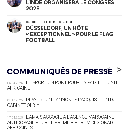
L'INDE ORGANISERA LE CONGRÈS
2028
05.08
— FOCUS DU JOUR
DÜSSELDORF, UN HÔTE
« EXCEPTIONNEL » POUR LE FLAG
FOOTBALL
05.08
— LUGE
LE RÊVE DE VOIR LA LUGE ALPINE
<
>
COMMUNIQUÉS DE PRESSE
AUX JO « N'EST PAS FINI »
LE SPORT, UN PONT POUR LA PAIX ET L’UNITÉ
06.04.2026
05.08
— TIR À L'ARC
AFRICAINE
DES MONDIAUX À BRISBANE SUR LA
ROUTE DES JO 2032
PLAYGROUND ANNONCE L’ACQUISITION DU
02.10.2025
CABINET OLBIA
05.08
— ALPES FRANÇAISES 2030
LE VILLAGE OLYMPIQUE DES ARAVIS
L’AMA S’ASSOCIE À L’AGENCE MAROCAINE
17.04.2025
SE DESSINE
ANTIDOPAGE POUR LE PREMIER FORUM DES ONAD
AFRICAINES