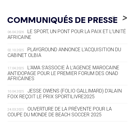
05.08
— LUGE
LE RÊVE DE VOIR LA LUGE ALPINE
<
>
COMMUNIQUÉS DE PRESSE
AUX JO « N'EST PAS FINI »
LE SPORT, UN PONT POUR LA PAIX ET L’UNITÉ
06.04.2026
05.08
— TIR À L'ARC
AFRICAINE
DES MONDIAUX À BRISBANE SUR LA
ROUTE DES JO 2032
PLAYGROUND ANNONCE L’ACQUISITION DU
02.10.2025
CABINET OLBIA
05.08
— ALPES FRANÇAISES 2030
LE VILLAGE OLYMPIQUE DES ARAVIS
L’AMA S’ASSOCIE À L’AGENCE MAROCAINE
17.04.2025
SE DESSINE
ANTIDOPAGE POUR LE PREMIER FORUM DES ONAD
AFRICAINES
04.08
— FOCUS DU JOUR
JESSE OWENS (FOLIO GALLIMARD) D’ALAIN
10.04.2025
LE COJOP A TROUVÉ SON VILLAGE
FOIX REÇOIT LE PRIX SPORTILIVRE2025
OLYMPIQUE LYONNAIS
OUVERTURE DE LA PRÉVENTE POUR LA
24.03.2025
COUPE DU MONDE DE BEACH SOCCER 2025
04.08
— ALLEMAGNE
« L'ALLEMAGNE PEUT DÉMONTRER
COMMENT ORGANISER DES JO
RESPONSABLES »
L’AMA FÉLICITE RICHARD POUND ET VALÉRIE
24.03.2025