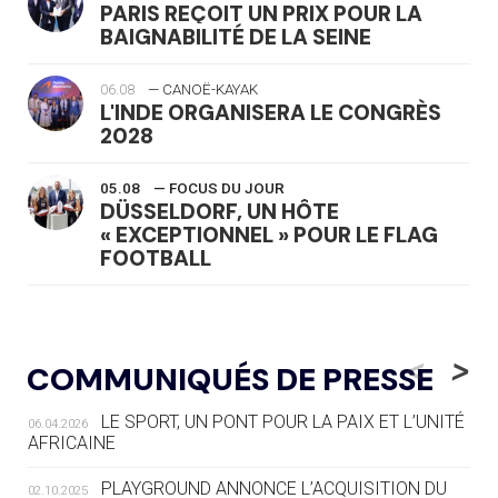
PARIS REÇOIT UN PRIX POUR LA
BAIGNABILITÉ DE LA SEINE
06.08
— CANOË-KAYAK
L'INDE ORGANISERA LE CONGRÈS
2028
05.08
— FOCUS DU JOUR
DÜSSELDORF, UN HÔTE
« EXCEPTIONNEL » POUR LE FLAG
FOOTBALL
05.08
— LUGE
LE RÊVE DE VOIR LA LUGE ALPINE
<
>
COMMUNIQUÉS DE PRESSE
AUX JO « N'EST PAS FINI »
LE SPORT, UN PONT POUR LA PAIX ET L’UNITÉ
06.04.2026
05.08
— TIR À L'ARC
AFRICAINE
DES MONDIAUX À BRISBANE SUR LA
ROUTE DES JO 2032
PLAYGROUND ANNONCE L’ACQUISITION DU
02.10.2025