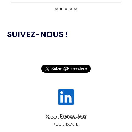
JEUNES SPORTIFS
30.07
— FOCUS DU JOUR
L'HÉRITAGE DE PARIS 2024 EN TOILE
DE FOND DES CHAMPIONNATS
L’AMA ANNONCE DES PROJETS DE
24.10.2024
RECHERCHE SUBVENTIONNÉS DANS LE CADRE DU
D'EUROPE DE NATATION
SUIVEZ-NOUS !
PREMIER CYCLE DU PROGRAMME DE SUBVENTIONS DE
RECHERCHE SCIENTIFIQUE 2024
30.07
— OCA
QUATRE PLACES À POURVOIR À LA
JEUX OLYMPIQUES DE PARIS 2024 : LE
04.10.2024
COMMISSION DES ATHLÈTES
CONSEIL D’ADMINISTRATION DU CNOSF SALUE UN
BILAN EXCEPTIONNEL
30.07
— ACNO
L’AMA PUBLIE LA LISTE DES INTERDICTIONS
26.09.2024
LES PIN’S ONT TOUJOURS LA COTE !
2025
SENTEZ-VOUS SPORT 2024 : LE CNOSF FÊTE
30.07
— LOS ANGELES 2028
26.09.2024
PLUS DE 12 MILLIONS
LA RENTRÉE SPORTIVE !
D'INSCRIPTIONS SUR LA
BILLETTERIE
OLBIA CONSEIL CRÉE OLBIA EXPÉRIENCES,
20.09.2024
UNE STRUCTURE DÉDIÉE À L’ORGANISATION
Suivre
Francs Jeux
D’ÉVÉNEMENTS ET DE RENDEZ-VOUS
INSTITUTIONNELS DANS LE SECTEUR DU SPORT
sur LinkedIn
29.07
— RUSSIE