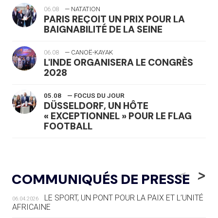
06.08
— NATATION
PARIS REÇOIT UN PRIX POUR LA
BAIGNABILITÉ DE LA SEINE
06.08
— CANOË-KAYAK
L'INDE ORGANISERA LE CONGRÈS
2028
05.08
— FOCUS DU JOUR
DÜSSELDORF, UN HÔTE
« EXCEPTIONNEL » POUR LE FLAG
FOOTBALL
05.08
— LUGE
LE RÊVE DE VOIR LA LUGE ALPINE
<
>
COMMUNIQUÉS DE PRESSE
AUX JO « N'EST PAS FINI »
LE SPORT, UN PONT POUR LA PAIX ET L’UNITÉ
06.04.2026
05.08
— TIR À L'ARC
AFRICAINE
DES MONDIAUX À BRISBANE SUR LA