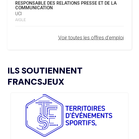
RESPONSABLE DES RELATIONS PRESSE ET DE LA
ET SI LE FIASCO DU PROJET FFE
ROULANTS, UN HÉRITAGE CONCRET DE PARIS 2024
COMMUNICATION
COÛTAIT SA RÉÉLECTION À
UCI
L’AMA LANCE UNE DEMANDE DE
INFANTINO ?
04.02.2025
AIGLE
PROPOSITIONS POUR L’ORGANISATION DE
SYMPOSIUMS RÉGIONAUX EN 2026
02.08
— BOXE
Voir toutes les offres d'emploi
LES BOXEURS RUSSES AUTORISÉS À
REVENIR
L’AMA ANNONCE LES CANDIDATS ÉLUS AU
18.12.2024
GROUPE 2 DU CONSEIL DES SPORTIFS
02.08
— HOCKEY SUR GLACE
L’AMA FAIT LE POINT SUR LES AVANCÉES DE
L'IIHF OUVRE LA PORTE À UN
21.11.2024
ILS SOUTIENNENT
SON GROUPE DE TRAVAIL SUR LE DOPAGE NON
RETOUR DE LA RUSSIE EN 2027
INTENTIONNEL
FRANCSJEUX
02.08
— DAKAR 2026
L’AMA ANNONCE LES CANDIDATS À
13.11.2024
LES JOJ PENSENT À LA
L’ÉLECTION DU CONSEIL DES SPORTIFS
CYBERSÉCURITÉ
LE COMITÉ DE RÉVISION DE LA CONFORMITÉ
05.11.2024
DE L’AMA SE RÉUNIT POUR LA DERNIÈRE FOIS DE
L’ANNÉE
02.08
— ITALIE
LE CIO REND HOMMAGE À FRANCO
L’AMA PUBLIE UN NOUVEAU COURS EN LIGNE
04.11.2024
BARESI
ET DES RESSOURCES TÉLÉCHARGEABLES CIBLANT LES