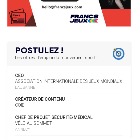
SIÈGES DE PRÉSIDENTS DE SES COMITÉS
04.08
— DAKAR 2026
PERMANENTS
DES FRESQUES CÉLÈBRENT LES JOJ
LE PROGRAMME DES JEUNES LEADERS DU
20.02.2025
03.08
—
CIO ACCUEILLE 25 NOUVELLES RECRUES
« PARIS 2024 M'A INSPIRÉ POUR
CRÉER UN PERSONNAGE »
L’AMA FÉLICITE L’AGENCE ANTIDOPAGE DE
19.02.2025
SERBIE POUR LE DÉMANTÈLEMENT D’UN GROUPE
POSTULEZ !
CRIMINEL ORGANISÉ
03.08
— CROATIE
JOSIP VARVODIC ÉLU PRÉSIDENT
Les offres d’emploi du mouvement sportif
DU CNO
L’AMA SIGNE UN ACCORD AVEC L’IAPP QUI
19.02.2025
CONTRIBUERA À PROTÉGER LES DROITS DES
CEO
SPORTIFS
03.08
— DAKAR 2026
ASSOCIATION INTERNATIONALE DES JEUX MONDIAUX
ON CONNAÎT LA PREMIÈRE
LAUSANNE
PORTEUSE DE LA FLAMME
LA FIFA LANCE UNE PLATEFORME
18.02.2025
NUMÉRIQUE RÉPERTORIANT LES CHANGEMENTS
CRÉATEUR DE CONTENU
D’ASSOCIATION
COIB
03.08
— TIR
L’AMA PUBLIE SON PLAN STRATÉGIQUE
07.02.2025
L'ISSF ACCUEILLE UN SPONSOR
CHEF DE PROJET SÉCURITÉ/MÉDICAL
QUINQUENNAL SOUS LE THÈME « ALLER PLUS LOIN
PLATINE
VÉLO AU SOMMET
ENSEMBLE »
ANNECY
REMBOURSEMENT INTÉGRAL DES FAUTEUILS
02.08
— FOCUS DU JOUR
07.02.2025