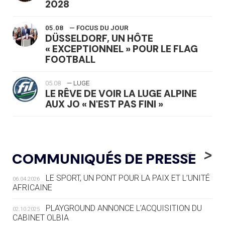
2028
05.08
— FOCUS DU JOUR
DÜSSELDORF, UN HÔTE
« EXCEPTIONNEL » POUR LE FLAG
FOOTBALL
05.08
— LUGE
LE RÊVE DE VOIR LA LUGE ALPINE
AUX JO « N'EST PAS FINI »
05.08
— TIR À L'ARC
DES MONDIAUX À BRISBANE SUR LA
<
>
COMMUNIQUÉS DE PRESSE
ROUTE DES JO 2032
LE SPORT, UN PONT POUR LA PAIX ET L’UNITÉ
06.04.2026
05.08
— ALPES FRANÇAISES 2030
AFRICAINE
LE VILLAGE OLYMPIQUE DES ARAVIS
SE DESSINE
PLAYGROUND ANNONCE L’ACQUISITION DU
02.10.2025
CABINET OLBIA