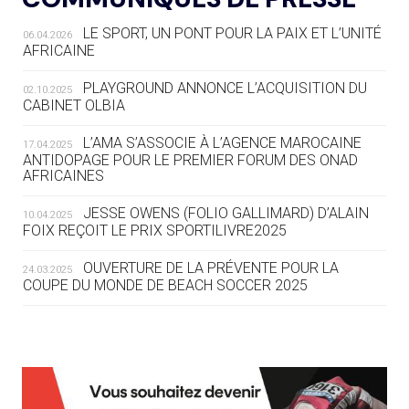
RESPONSABLES »
LE SPORT, UN PONT POUR LA PAIX ET L’UNITÉ
06.04.2026
AFRICAINE
04.08
— ESCRIME
LA FIE LANCE LES GRANDES
PLAYGROUND ANNONCE L’ACQUISITION DU
02.10.2025
MANŒUVRES EN VUE DES JO
CABINET OLBIA
04.08
— DAKAR 2026
L’AMA S’ASSOCIE À L’AGENCE MAROCAINE
17.04.2025
DES FRESQUES CÉLÈBRENT LES JOJ
ANTIDOPAGE POUR LE PREMIER FORUM DES ONAD
AFRICAINES
03.08
—
JESSE OWENS (FOLIO GALLIMARD) D’ALAIN
10.04.2025
« PARIS 2024 M'A INSPIRÉ POUR
FOIX REÇOIT LE PRIX SPORTILIVRE2025
CRÉER UN PERSONNAGE »
OUVERTURE DE LA PRÉVENTE POUR LA
24.03.2025
COUPE DU MONDE DE BEACH SOCCER 2025
03.08
— CROATIE
JOSIP VARVODIC ÉLU PRÉSIDENT
DU CNO
L’AMA FÉLICITE RICHARD POUND ET VALÉRIE
24.03.2025
FOURNEYRON, RÉCOMPENSÉS DE L’ORDRE OLYMPIQUE
03.08
— DAKAR 2026
L’AMA RECHERCHE DES HÔTES POUR LES
13.03.2025
ON CONNAÎT LA PREMIÈRE