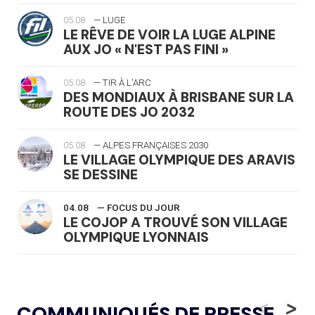
05.08
— LUGE
LE RÊVE DE VOIR LA LUGE ALPINE
AUX JO « N'EST PAS FINI »
05.08
— TIR À L'ARC
DES MONDIAUX À BRISBANE SUR LA
ROUTE DES JO 2032
05.08
— ALPES FRANÇAISES 2030
LE VILLAGE OLYMPIQUE DES ARAVIS
SE DESSINE
04.08
— FOCUS DU JOUR
LE COJOP A TROUVÉ SON VILLAGE
OLYMPIQUE LYONNAIS
04.08
— ALLEMAGNE
« L'ALLEMAGNE PEUT DÉMONTRER
<
>
COMMUNIQUÉS DE PRESSE
COMMENT ORGANISER DES JO