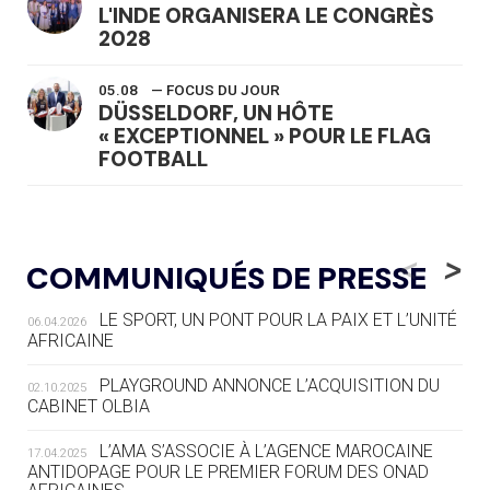
L'INDE ORGANISERA LE CONGRÈS
2028
05.08
— FOCUS DU JOUR
DÜSSELDORF, UN HÔTE
« EXCEPTIONNEL » POUR LE FLAG
FOOTBALL
05.08
— LUGE
LE RÊVE DE VOIR LA LUGE ALPINE
<
>
COMMUNIQUÉS DE PRESSE
AUX JO « N'EST PAS FINI »
LE SPORT, UN PONT POUR LA PAIX ET L’UNITÉ
06.04.2026
05.08
— TIR À L'ARC
AFRICAINE
DES MONDIAUX À BRISBANE SUR LA
ROUTE DES JO 2032
PLAYGROUND ANNONCE L’ACQUISITION DU
02.10.2025
CABINET OLBIA
05.08
— ALPES FRANÇAISES 2030
LE VILLAGE OLYMPIQUE DES ARAVIS
L’AMA S’ASSOCIE À L’AGENCE MAROCAINE
17.04.2025
SE DESSINE
ANTIDOPAGE POUR LE PREMIER FORUM DES ONAD