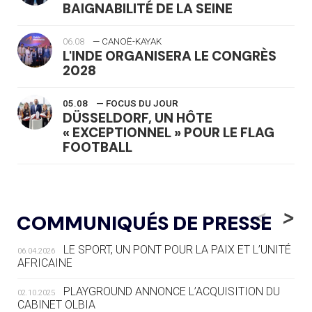
BAIGNABILITÉ DE LA SEINE
06.08
— CANOË-KAYAK
L'INDE ORGANISERA LE CONGRÈS
2028
05.08
— FOCUS DU JOUR
DÜSSELDORF, UN HÔTE
« EXCEPTIONNEL » POUR LE FLAG
FOOTBALL
05.08
— LUGE
LE RÊVE DE VOIR LA LUGE ALPINE
<
>
COMMUNIQUÉS DE PRESSE
AUX JO « N'EST PAS FINI »
LE SPORT, UN PONT POUR LA PAIX ET L’UNITÉ
06.04.2026
05.08
— TIR À L'ARC
AFRICAINE
DES MONDIAUX À BRISBANE SUR LA
ROUTE DES JO 2032
PLAYGROUND ANNONCE L’ACQUISITION DU
02.10.2025
CABINET OLBIA