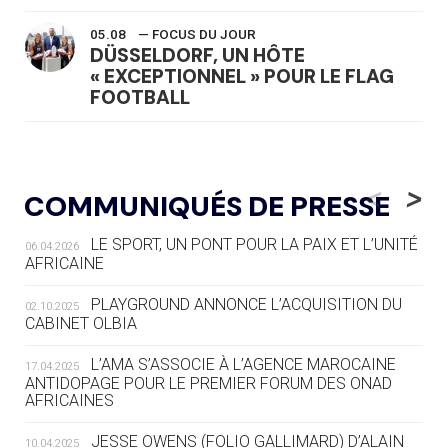
05.08
— FOCUS DU JOUR
DÜSSELDORF, UN HÔTE
« EXCEPTIONNEL » POUR LE FLAG
FOOTBALL
05.08
— LUGE
LE RÊVE DE VOIR LA LUGE ALPINE
<
>
COMMUNIQUÉS DE PRESSE
AUX JO « N'EST PAS FINI »
LE SPORT, UN PONT POUR LA PAIX ET L’UNITÉ
06.04.2026
05.08
— TIR À L'ARC
AFRICAINE
DES MONDIAUX À BRISBANE SUR LA
ROUTE DES JO 2032
PLAYGROUND ANNONCE L’ACQUISITION DU
02.10.2025
CABINET OLBIA
05.08
— ALPES FRANÇAISES 2030
LE VILLAGE OLYMPIQUE DES ARAVIS
L’AMA S’ASSOCIE À L’AGENCE MAROCAINE
17.04.2025
SE DESSINE
ANTIDOPAGE POUR LE PREMIER FORUM DES ONAD
AFRICAINES
04.08
— FOCUS DU JOUR
JESSE OWENS (FOLIO GALLIMARD) D’ALAIN
10.04.2025