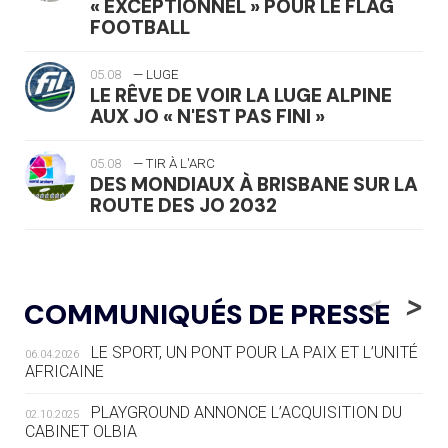
« EXCEPTIONNEL » POUR LE FLAG
FOOTBALL
05.08
— LUGE
LE RÊVE DE VOIR LA LUGE ALPINE
AUX JO « N'EST PAS FINI »
05.08
— TIR À L'ARC
DES MONDIAUX À BRISBANE SUR LA
ROUTE DES JO 2032
05.08
— ALPES FRANÇAISES 2030
LE VILLAGE OLYMPIQUE DES ARAVIS
<
>
COMMUNIQUÉS DE PRESSE
SE DESSINE
LE SPORT, UN PONT POUR LA PAIX ET L’UNITÉ
06.04.2026
04.08
— FOCUS DU JOUR
AFRICAINE
LE COJOP A TROUVÉ SON VILLAGE
OLYMPIQUE LYONNAIS
PLAYGROUND ANNONCE L’ACQUISITION DU
02.10.2025
CABINET OLBIA