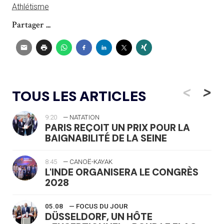
Athlétisme
Partager ...
<
>
TOUS LES ARTICLES
9:20
— NATATION
PARIS REÇOIT UN PRIX POUR LA
BAIGNABILITÉ DE LA SEINE
8:45
— CANOË-KAYAK
L'INDE ORGANISERA LE CONGRÈS
2028
05.08
— FOCUS DU JOUR
DÜSSELDORF, UN HÔTE