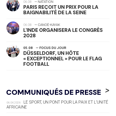
06.08
— NATATION
PARIS REÇOIT UN PRIX POUR LA
BAIGNABILITÉ DE LA SEINE
06.08
— CANOË-KAYAK
L'INDE ORGANISERA LE CONGRÈS
2028
05.08
— FOCUS DU JOUR
DÜSSELDORF, UN HÔTE
« EXCEPTIONNEL » POUR LE FLAG
FOOTBALL
05.08
— LUGE
LE RÊVE DE VOIR LA LUGE ALPINE
<
>
COMMUNIQUÉS DE PRESSE
AUX JO « N'EST PAS FINI »
LE SPORT, UN PONT POUR LA PAIX ET L’UNITÉ
06.04.2026
05.08
— TIR À L'ARC
AFRICAINE
DES MONDIAUX À BRISBANE SUR LA
ROUTE DES JO 2032