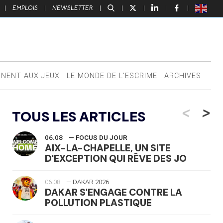
|
EMPLOIS
|
NEWSLETTER
|
|
|
|
|
NNENT AUX JEUX
LE MONDE DE L’ESCRIME
ARCHIVES
<
>
TOUS LES ARTICLES
06.08
— FOCUS DU JOUR
AIX-LA-CHAPELLE, UN SITE
D'EXCEPTION QUI RÊVE DES JO
06.08
— DAKAR 2026
DAKAR S'ENGAGE CONTRE LA
POLLUTION PLASTIQUE