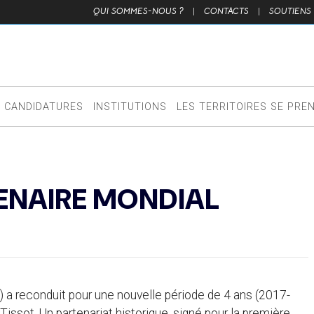
QUI SOMMES-NOUS ?
|
CONTACTS
|
SOUTIENS
CANDIDATURES
INSTITUTIONS
LES TERRITOIRES SE PRE
TENAIRE MONDIAL
CI) a reconduit pour une nouvelle période de 4 ans (2017-
Tissot. Un partenariat historique, signé pour la première