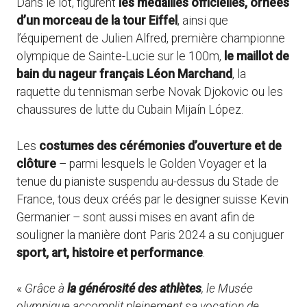
Dans le lot, figurent
les médailles officielles, ornées
d’un morceau de la tour Eiffel
, ainsi que
l’équipement de Julien Alfred, première championne
olympique de Sainte-Lucie sur le 100m,
le maillot de
bain du nageur français Léon Marchand
, la
raquette du tennisman serbe Novak Djokovic ou les
chaussures de lutte du Cubain Mijaín López.
Les
costumes des cérémonies d’ouverture et de
clôture
– parmi lesquels le Golden Voyager et la
tenue du pianiste suspendu au-dessus du Stade de
France, tous deux créés par le designer suisse Kevin
Germanier – sont aussi mises en avant afin de
souligner la manière dont Paris 2024 a su conjuguer
sport, art, histoire et performance
.
«
Grâce à
la générosité des athlètes
, le Musée
olympique accomplit pleinement sa vocation de