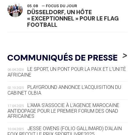
05.08
— FOCUS DU JOUR
DÜSSELDORF, UN HÔTE
« EXCEPTIONNEL » POUR LE FLAG
FOOTBALL
05.08
— LUGE
LE RÊVE DE VOIR LA LUGE ALPINE
<
>
COMMUNIQUÉS DE PRESSE
AUX JO « N'EST PAS FINI »
LE SPORT, UN PONT POUR LA PAIX ET L’UNITÉ
06.04.2026
05.08
— TIR À L'ARC
AFRICAINE
DES MONDIAUX À BRISBANE SUR LA
ROUTE DES JO 2032
PLAYGROUND ANNONCE L’ACQUISITION DU
02.10.2025
CABINET OLBIA
05.08
— ALPES FRANÇAISES 2030
LE VILLAGE OLYMPIQUE DES ARAVIS
L’AMA S’ASSOCIE À L’AGENCE MAROCAINE
17.04.2025
SE DESSINE
ANTIDOPAGE POUR LE PREMIER FORUM DES ONAD
AFRICAINES
04.08
— FOCUS DU JOUR
JESSE OWENS (FOLIO GALLIMARD) D’ALAIN
10.04.2025
LE COJOP A TROUVÉ SON VILLAGE
FOIX REÇOIT LE PRIX SPORTILIVRE2025