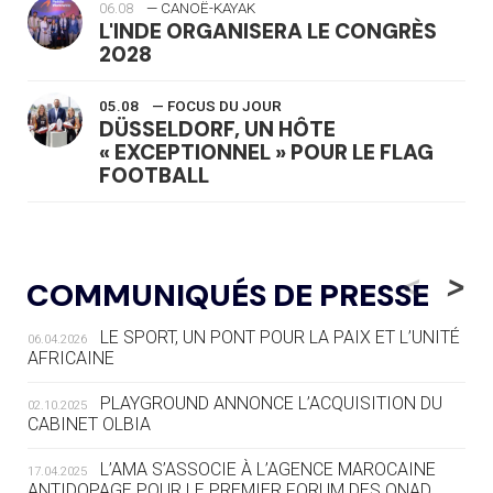
06.08
— CANOË-KAYAK
L'INDE ORGANISERA LE CONGRÈS
2028
05.08
— FOCUS DU JOUR
DÜSSELDORF, UN HÔTE
« EXCEPTIONNEL » POUR LE FLAG
FOOTBALL
05.08
— LUGE
LE RÊVE DE VOIR LA LUGE ALPINE
<
>
COMMUNIQUÉS DE PRESSE
AUX JO « N'EST PAS FINI »
LE SPORT, UN PONT POUR LA PAIX ET L’UNITÉ
06.04.2026
05.08
— TIR À L'ARC
AFRICAINE
DES MONDIAUX À BRISBANE SUR LA
ROUTE DES JO 2032
PLAYGROUND ANNONCE L’ACQUISITION DU
02.10.2025
CABINET OLBIA
05.08
— ALPES FRANÇAISES 2030
LE VILLAGE OLYMPIQUE DES ARAVIS
L’AMA S’ASSOCIE À L’AGENCE MAROCAINE
17.04.2025
SE DESSINE
ANTIDOPAGE POUR LE PREMIER FORUM DES ONAD