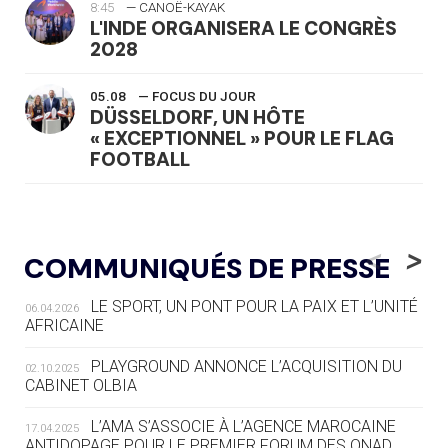
8:45
— CANOË-KAYAK
L'INDE ORGANISERA LE CONGRÈS
2028
05.08
— FOCUS DU JOUR
DÜSSELDORF, UN HÔTE
« EXCEPTIONNEL » POUR LE FLAG
FOOTBALL
05.08
— LUGE
LE RÊVE DE VOIR LA LUGE ALPINE
<
>
COMMUNIQUÉS DE PRESSE
AUX JO « N'EST PAS FINI »
LE SPORT, UN PONT POUR LA PAIX ET L’UNITÉ
06.04.2026
05.08
— TIR À L'ARC
AFRICAINE
DES MONDIAUX À BRISBANE SUR LA
ROUTE DES JO 2032
PLAYGROUND ANNONCE L’ACQUISITION DU
02.10.2025
CABINET OLBIA
05.08
— ALPES FRANÇAISES 2030
LE VILLAGE OLYMPIQUE DES ARAVIS
L’AMA S’ASSOCIE À L’AGENCE MAROCAINE
17.04.2025
SE DESSINE
ANTIDOPAGE POUR LE PREMIER FORUM DES ONAD