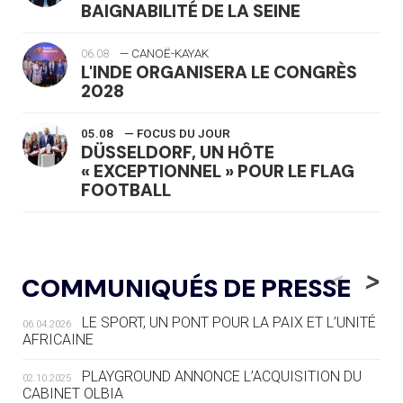
BAIGNABILITÉ DE LA SEINE
06.08
— CANOË-KAYAK
L'INDE ORGANISERA LE CONGRÈS
2028
05.08
— FOCUS DU JOUR
DÜSSELDORF, UN HÔTE
« EXCEPTIONNEL » POUR LE FLAG
FOOTBALL
05.08
— LUGE
LE RÊVE DE VOIR LA LUGE ALPINE
<
>
COMMUNIQUÉS DE PRESSE
AUX JO « N'EST PAS FINI »
LE SPORT, UN PONT POUR LA PAIX ET L’UNITÉ
06.04.2026
05.08
— TIR À L'ARC
AFRICAINE
DES MONDIAUX À BRISBANE SUR LA
ROUTE DES JO 2032
PLAYGROUND ANNONCE L’ACQUISITION DU
02.10.2025
CABINET OLBIA