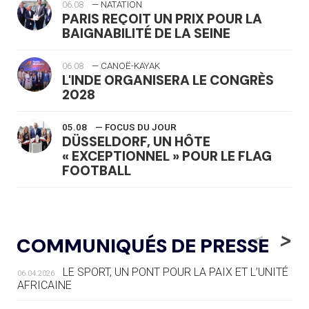
06.08
— NATATION
PARIS REÇOIT UN PRIX POUR LA
BAIGNABILITÉ DE LA SEINE
06.08
— CANOË-KAYAK
L'INDE ORGANISERA LE CONGRÈS
2028
05.08
— FOCUS DU JOUR
DÜSSELDORF, UN HÔTE
« EXCEPTIONNEL » POUR LE FLAG
FOOTBALL
05.08
— LUGE
LE RÊVE DE VOIR LA LUGE ALPINE
<
>
COMMUNIQUÉS DE PRESSE
AUX JO « N'EST PAS FINI »
LE SPORT, UN PONT POUR LA PAIX ET L’UNITÉ
06.04.2026
05.08
— TIR À L'ARC
AFRICAINE
DES MONDIAUX À BRISBANE SUR LA
ROUTE DES JO 2032