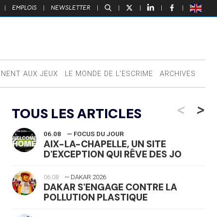
|
EMPLOIS
|
NEWSLETTER
|
|
|
|
|
NNENT AUX JEUX
LE MONDE DE L’ESCRIME
ARCHIVES
<
>
TOUS LES ARTICLES
06.08
— FOCUS DU JOUR
AIX-LA-CHAPELLE, UN SITE
D'EXCEPTION QUI RÊVE DES JO
06.08
— DAKAR 2026
DAKAR S'ENGAGE CONTRE LA
POLLUTION PLASTIQUE