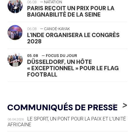
06.08
— NATATION
PARIS REÇOIT UN PRIX POUR LA
BAIGNABILITÉ DE LA SEINE
06.08
— CANOË-KAYAK
L'INDE ORGANISERA LE CONGRÈS
2028
05.08
— FOCUS DU JOUR
DÜSSELDORF, UN HÔTE
« EXCEPTIONNEL » POUR LE FLAG
FOOTBALL
05.08
— LUGE
LE RÊVE DE VOIR LA LUGE ALPINE
<
>
COMMUNIQUÉS DE PRESSE
AUX JO « N'EST PAS FINI »
LE SPORT, UN PONT POUR LA PAIX ET L’UNITÉ
06.04.2026
05.08
— TIR À L'ARC
AFRICAINE
DES MONDIAUX À BRISBANE SUR LA
ROUTE DES JO 2032