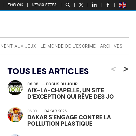
|
EMPLOIS
|
NEWSLETTER
|
|
|
|
|
NNENT AUX JEUX
LE MONDE DE L’ESCRIME
ARCHIVES
<
>
TOUS LES ARTICLES
06.08
— FOCUS DU JOUR
AIX-LA-CHAPELLE, UN SITE
D'EXCEPTION QUI RÊVE DES JO
06.08
— DAKAR 2026
DAKAR S'ENGAGE CONTRE LA
POLLUTION PLASTIQUE