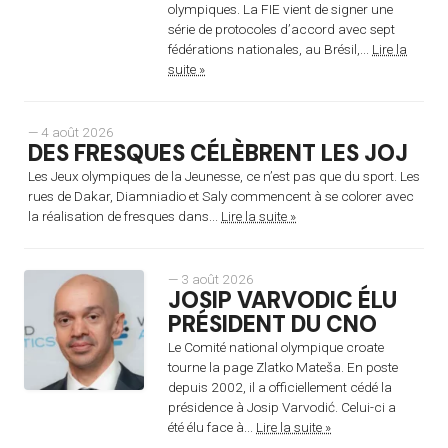
olympiques. La FIE vient de signer une
série de protocoles d’accord avec sept
fédérations nationales, au Brésil,...
Lire la
suite »
— 4 août 2026
DES FRESQUES CÉLÈBRENT LES JOJ
Les Jeux olympiques de la Jeunesse, ce n’est pas que du sport. Les
rues de Dakar, Diamniadio et Saly commencent à se colorer avec
la réalisation de fresques dans...
Lire la suite »
— 3 août 2026
JOSIP VARVODIC ÉLU
PRÉSIDENT DU CNO
Le Comité national olympique croate
tourne la page Zlatko Mateša. En poste
depuis 2002, il a officiellement cédé la
présidence à Josip Varvodić. Celui-ci a
été élu face à...
Lire la suite »