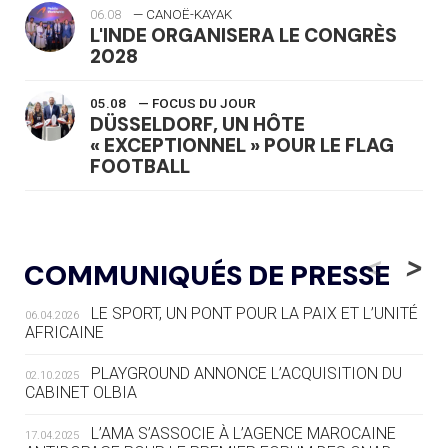
06.08
— CANOË-KAYAK
L'INDE ORGANISERA LE CONGRÈS
2028
05.08
— FOCUS DU JOUR
DÜSSELDORF, UN HÔTE
« EXCEPTIONNEL » POUR LE FLAG
FOOTBALL
05.08
— LUGE
LE RÊVE DE VOIR LA LUGE ALPINE
<
>
COMMUNIQUÉS DE PRESSE
AUX JO « N'EST PAS FINI »
LE SPORT, UN PONT POUR LA PAIX ET L’UNITÉ
06.04.2026
05.08
— TIR À L'ARC
AFRICAINE
DES MONDIAUX À BRISBANE SUR LA
ROUTE DES JO 2032
PLAYGROUND ANNONCE L’ACQUISITION DU
02.10.2025
CABINET OLBIA
05.08
— ALPES FRANÇAISES 2030
LE VILLAGE OLYMPIQUE DES ARAVIS
L’AMA S’ASSOCIE À L’AGENCE MAROCAINE
17.04.2025