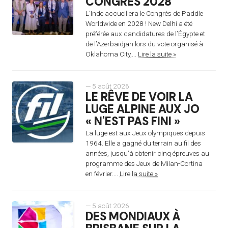
CONGRÈS 2028
L’Inde accueillera le Congrès de Paddle
Worldwide en 2028 ! New Delhi a été
préférée aux candidatures de l’Égypte et
de l’Azerbaïdjan lors du vote organisé à
Oklahoma City,...
Lire la suite »
— 5 août 2026
LE RÊVE DE VOIR LA
LUGE ALPINE AUX JO
« N'EST PAS FINI »
La luge est aux Jeux olympiques depuis
1964. Elle a gagné du terrain au fil des
années, jusqu’à obtenir cinq épreuves au
programme des Jeux de Milan-Cortina
en février....
Lire la suite »
— 5 août 2026
DES MONDIAUX À