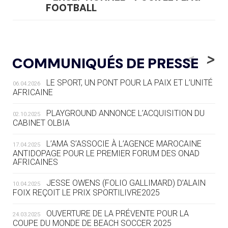
FOOTBALL
05.08
— LUGE
LE RÊVE DE VOIR LA LUGE ALPINE
<
>
COMMUNIQUÉS DE PRESSE
AUX JO « N'EST PAS FINI »
LE SPORT, UN PONT POUR LA PAIX ET L’UNITÉ
06.04.2026
05.08
— TIR À L'ARC
AFRICAINE
DES MONDIAUX À BRISBANE SUR LA
ROUTE DES JO 2032
PLAYGROUND ANNONCE L’ACQUISITION DU
02.10.2025
CABINET OLBIA
05.08
— ALPES FRANÇAISES 2030
LE VILLAGE OLYMPIQUE DES ARAVIS
L’AMA S’ASSOCIE À L’AGENCE MAROCAINE
17.04.2025
SE DESSINE
ANTIDOPAGE POUR LE PREMIER FORUM DES ONAD
AFRICAINES
04.08
— FOCUS DU JOUR
JESSE OWENS (FOLIO GALLIMARD) D’ALAIN
10.04.2025
LE COJOP A TROUVÉ SON VILLAGE
FOIX REÇOIT LE PRIX SPORTILIVRE2025
OLYMPIQUE LYONNAIS
OUVERTURE DE LA PRÉVENTE POUR LA
24.03.2025
COUPE DU MONDE DE BEACH SOCCER 2025
04.08
— ALLEMAGNE