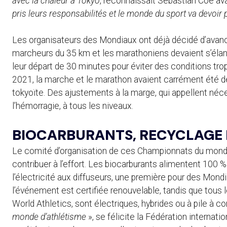
avec la chaleur à Tokyo
, reconnaissait Sebastian Coe av
pris leurs responsabilités et le monde du sport va devoir 
Les organisateurs des Mondiaux ont déjà décidé d’avance
marcheurs du 35 km et les marathoniens devaient s’élanc
leur départ de 30 minutes pour éviter des conditions tro
2021, la marche et le marathon avaient carrément été dél
tokyoïte. Des ajustements à la marge, qui appellent né
l’hémorragie, à tous les niveaux.
BIOCARBURANTS, RECYCLAGE 
Le comité d’organisation de ces Championnats du monde 
contribuer à l’effort. Les biocarburants alimentent 100 %
l’électricité aux diffuseurs, une première pour des Mondi
l’événement est certifiée renouvelable, tandis que tous l
World Athletics, sont électriques, hybrides ou à pile à c
monde d’athlétisme
», se félicite la Fédération internati