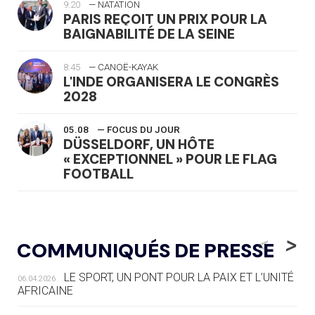
9:20
— NATATION
PARIS REÇOIT UN PRIX POUR LA
BAIGNABILITÉ DE LA SEINE
8:45
— CANOË-KAYAK
L'INDE ORGANISERA LE CONGRÈS
2028
05.08
— FOCUS DU JOUR
DÜSSELDORF, UN HÔTE
« EXCEPTIONNEL » POUR LE FLAG
FOOTBALL
05.08
— LUGE
LE RÊVE DE VOIR LA LUGE ALPINE
<
>
COMMUNIQUÉS DE PRESSE
AUX JO « N'EST PAS FINI »
LE SPORT, UN PONT POUR LA PAIX ET L’UNITÉ
06.04.2026
05.08
— TIR À L'ARC
AFRICAINE
DES MONDIAUX À BRISBANE SUR LA
ROUTE DES JO 2032