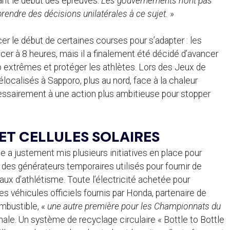
ant le début des épreuves.
Les gouvernements n’ont pas
prendre des décisions unilatérales à ce sujet.
»
r le début de certaines courses pour s’adapter : les
er à 8 heures, mais il a finalement été décidé d’avancer
p extrêmes et protéger les athlètes. Lors des Jeux de
ocalisés à Sapporo, plus au nord, face à la chaleur
cessairement à une action plus ambitieuse pour stopper
ET CELLULES SOLAIRES
a justement mis plusieurs initiatives en place pour
 des générateurs temporaires utilisés pour fournir de
aux d’athlétisme. Toute l’électricité achetée pour
es véhicules officiels fournis par Honda, partenaire de
ombustible, «
une autre première pour les Championnats du
onale. Un système de recyclage circulaire « Bottle to Bottle