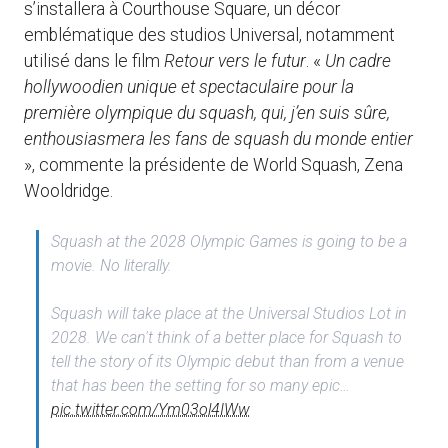
s’installera à Courthouse Square, un décor
emblématique des studios Universal, notamment
utilisé dans le film
Retour vers le futur
. «
Un cadre
hollywoodien unique et spectaculaire pour la
première olympique du squash, qui, j’en suis sûre,
enthousiasmera les fans de squash du monde entier
», commente la présidente de World Squash, Zena
Wooldridge.
Squash at the 2028 Olympic Games is going to be a
movie. No literally. ​
Squash will take place at the Universal Studios Lot in
2028. We can't think of a better place for Squash to
tell the story of its Olympic debut than from a venue
that has been the setting for so many epic…
pic.twitter.com/Ym03ol4IWw