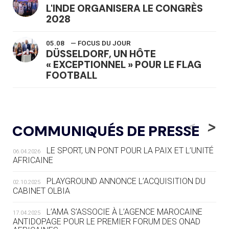
L'INDE ORGANISERA LE CONGRÈS
2028
05.08
— FOCUS DU JOUR
DÜSSELDORF, UN HÔTE
« EXCEPTIONNEL » POUR LE FLAG
FOOTBALL
05.08
— LUGE
LE RÊVE DE VOIR LA LUGE ALPINE
<
>
COMMUNIQUÉS DE PRESSE
AUX JO « N'EST PAS FINI »
LE SPORT, UN PONT POUR LA PAIX ET L’UNITÉ
06.04.2026
05.08
— TIR À L'ARC
AFRICAINE
DES MONDIAUX À BRISBANE SUR LA
ROUTE DES JO 2032
PLAYGROUND ANNONCE L’ACQUISITION DU
02.10.2025
CABINET OLBIA
05.08
— ALPES FRANÇAISES 2030
LE VILLAGE OLYMPIQUE DES ARAVIS
L’AMA S’ASSOCIE À L’AGENCE MAROCAINE
17.04.2025
SE DESSINE
ANTIDOPAGE POUR LE PREMIER FORUM DES ONAD