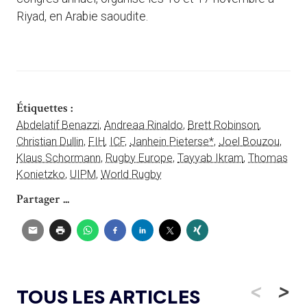
Riyad, en Arabie saoudite.
Étiquettes :
Abdelatif Benazzi
,
Andreaa Rinaldo
,
Brett Robinson
,
Christian Dullin
,
FIH
,
ICF
,
Janhein Pieterse*
,
Joel Bouzou
,
Klaus Schormann
,
Rugby Europe
,
Tayyab Ikram
,
Thomas
Konietzko
,
UIPM
,
World Rugby
Partager ...
<
>
TOUS LES ARTICLES