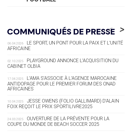
05.08
— LUGE
LE RÊVE DE VOIR LA LUGE ALPINE
<
>
COMMUNIQUÉS DE PRESSE
AUX JO « N'EST PAS FINI »
LE SPORT, UN PONT POUR LA PAIX ET L’UNITÉ
06.04.2026
05.08
— TIR À L'ARC
AFRICAINE
DES MONDIAUX À BRISBANE SUR LA
ROUTE DES JO 2032
PLAYGROUND ANNONCE L’ACQUISITION DU
02.10.2025
CABINET OLBIA
05.08
— ALPES FRANÇAISES 2030
LE VILLAGE OLYMPIQUE DES ARAVIS
L’AMA S’ASSOCIE À L’AGENCE MAROCAINE
17.04.2025
SE DESSINE
ANTIDOPAGE POUR LE PREMIER FORUM DES ONAD
AFRICAINES
04.08
— FOCUS DU JOUR
JESSE OWENS (FOLIO GALLIMARD) D’ALAIN
10.04.2025
LE COJOP A TROUVÉ SON VILLAGE
FOIX REÇOIT LE PRIX SPORTILIVRE2025
OLYMPIQUE LYONNAIS
OUVERTURE DE LA PRÉVENTE POUR LA
24.03.2025
COUPE DU MONDE DE BEACH SOCCER 2025
04.08
— ALLEMAGNE
« L'ALLEMAGNE PEUT DÉMONTRER