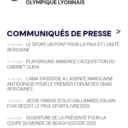
OLYMPIQUE LYONNAIS
04.08
— ALLEMAGNE
« L'ALLEMAGNE PEUT DÉMONTRER
<
>
COMMUNIQUÉS DE PRESSE
COMMENT ORGANISER DES JO
RESPONSABLES »
LE SPORT, UN PONT POUR LA PAIX ET L’UNITÉ
06.04.2026
AFRICAINE
04.08
— ESCRIME
LA FIE LANCE LES GRANDES
PLAYGROUND ANNONCE L’ACQUISITION DU
02.10.2025
MANŒUVRES EN VUE DES JO
CABINET OLBIA
04.08
— DAKAR 2026
L’AMA S’ASSOCIE À L’AGENCE MAROCAINE
17.04.2025
DES FRESQUES CÉLÈBRENT LES JOJ
ANTIDOPAGE POUR LE PREMIER FORUM DES ONAD
AFRICAINES
03.08
—
JESSE OWENS (FOLIO GALLIMARD) D’ALAIN
10.04.2025
« PARIS 2024 M'A INSPIRÉ POUR
FOIX REÇOIT LE PRIX SPORTILIVRE2025
CRÉER UN PERSONNAGE »
OUVERTURE DE LA PRÉVENTE POUR LA
24.03.2025
COUPE DU MONDE DE BEACH SOCCER 2025
03.08
— CROATIE