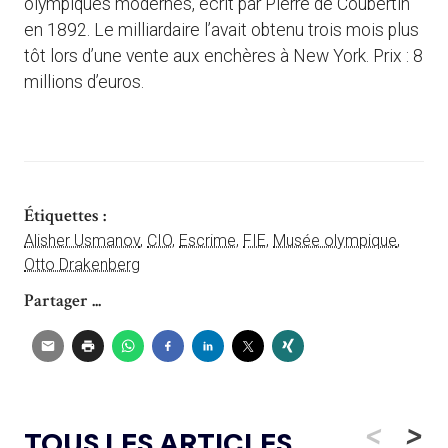
olympiques modernes, écrit par Pierre de Coubertin
en 1892. Le milliardaire l’avait obtenu trois mois plus
tôt lors d’une vente aux enchères à New York. Prix : 8
millions d’euros.
Étiquettes :
Alisher Usmanov
,
CIO
,
Escrime
,
FIE
,
Musée olympique
,
Otto Drakenberg
Partager ...
<
>
TOUS LES ARTICLES