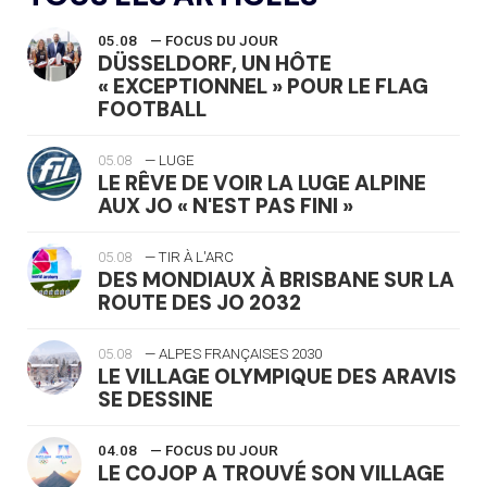
05.08
— FOCUS DU JOUR
DÜSSELDORF, UN HÔTE
« EXCEPTIONNEL » POUR LE FLAG
FOOTBALL
05.08
— LUGE
LE RÊVE DE VOIR LA LUGE ALPINE
AUX JO « N'EST PAS FINI »
05.08
— TIR À L'ARC
DES MONDIAUX À BRISBANE SUR LA
ROUTE DES JO 2032
05.08
— ALPES FRANÇAISES 2030
LE VILLAGE OLYMPIQUE DES ARAVIS
SE DESSINE
04.08
— FOCUS DU JOUR
LE COJOP A TROUVÉ SON VILLAGE