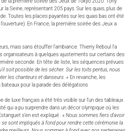
lui de la première soirée des Jeux de Tokyo 2020. Tony
r la Seine, représentant 205 pays. Sur les quais, plus de
de. Toutes les places payantes sur les quais bas ont été
 l’ouverture). En France, la première soirée des Jeux a
teurs, mais sans étouffer l’ambiance. Thierry Reboul l’a
les organisateurs à quelques ajustements sur certains des
 dernière seconde. En tête de liste, les séquences prévues
’il soit possible de les sécher. Sur les toits pentus, nous
er les chanteurs et danseurs. »
En revanche, les
s bateaux pour la parade des délégations.
de luxe français a été très visible sur l’un des tableaux
ilité qui a pu surprendre dans un décor olympique où les
tanguet s’en est expliqué : «
Nous sommes fiers d’avoir
 ils se sont impliqués à fond pour rendre cette cérémonie la
rendre meilleurs. Nous sommes à fond avec nos partenaires.