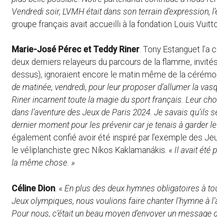
Vendredi soir, LVMH était dans son terrain d’expression, l’
groupe français avait accueilli à la fondation Louis Vui
Marie-José Pérec et Teddy Riner
. Tony Estanguet l’a
deux derniers relayeurs du parcours de la flamme, invités 
dessus), ignoraient encore le matin même de la cérémonie
de matinée, vendredi, pour leur proposer d’allumer la vas
Riner incarnent toute la magie du sport français. Leur choi
dans l’aventure des Jeux de Paris 2024. Je savais qu’ils se
dernier moment pour les prévenir car je tenais à garder le
également confié avoir été inspiré par l’exemple des Jeu
le véliplanchiste grec
Níkos Kaklamanákis. «
Il avait été
la même chose. »
Céline Dion
. «
En plus des deux hymnes obligatoires à tou
Jeux olympiques, nous voulions faire chanter l’hymne à l’
Pour nous, c’était un beau moyen d’envoyer un messag