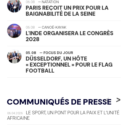
06.08
— NATATION
PARIS REÇOIT UN PRIX POUR LA
BAIGNABILITÉ DE LA SEINE
06.08
— CANOË-KAYAK
L'INDE ORGANISERA LE CONGRÈS
2028
05.08
— FOCUS DU JOUR
DÜSSELDORF, UN HÔTE
« EXCEPTIONNEL » POUR LE FLAG
FOOTBALL
05.08
— LUGE
LE RÊVE DE VOIR LA LUGE ALPINE
<
>
COMMUNIQUÉS DE PRESSE
AUX JO « N'EST PAS FINI »
LE SPORT, UN PONT POUR LA PAIX ET L’UNITÉ
06.04.2026
05.08
— TIR À L'ARC
AFRICAINE
DES MONDIAUX À BRISBANE SUR LA
ROUTE DES JO 2032