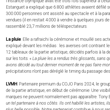
l’instance olympique avait été trois fois supérieur à ce
Estanguet a expliqué que 6.800 athlètes avaient défilé su
300.000 personnes ont assisté au spectacle et à la para
vendues (il en restait 4.000 à vendre à quelques jours de
rassemblé 23,7 millions de téléspectateurs.
La pluie
. Elle a rafraichi la cérémonie et mouillé ses ac
expliqué devant les médias : les averses ont contraint 
12 tableaux de la partie artistique, décidés parfois à la
sur les toits. «
La pluie les a rendus très glissants, sans qu
avons décidé au tout dernier moment de ne pas faire mont
précipitations n’ont pas déréglé le timing du passage de
LVMH
. Partenaire premium du COJO Paris 2024, le groupe 
de la partie artistique, en début de cérémonie. Une visib
marques ne peuvent normalement pas apparaître. Tony Es
un tel partenaire à nos côtés. Ils ont habillé les artistes,
plus belle possible. Notre partenariat contribue à nous 