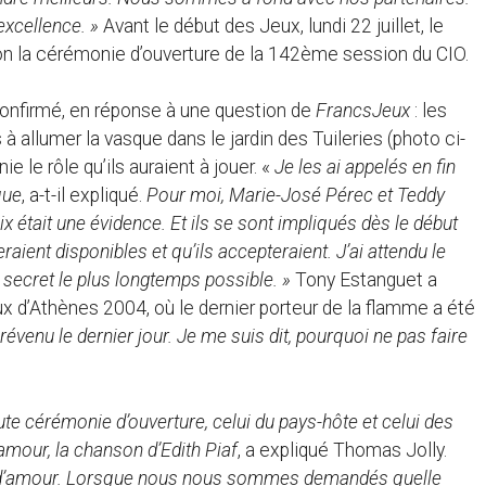
excellence. »
Avant le début des Jeux, lundi 22 juillet, le
tton la cérémonie d’ouverture de la 142ème session du CIO.
 confirmé, en réponse à une question de
FrancsJeux
: les
à allumer la vasque dans le jardin des Tuileries (photo ci-
 le rôle qu’ils auraient à jouer. «
Je les ai appelés en fin
que
, a-t-il expliqué.
Pour moi, Marie-José Pérec et Teddy
x était une évidence. Et ils se sont impliqués dès le début
raient disponibles et qu’ils accepteraient. J’ai attendu le
 secret le plus longtemps possible. »
Tony Estanguet a
x d’Athènes 2004, où le dernier porteur de la flamme a été
 prévenu le dernier jour. Je me suis dit, pourquoi ne pas faire
te cérémonie d’ouverture, celui du pays-hôte et celui des
amour, la chanson d’Edith Piaf
, a expliqué Thomas Jolly.
e d’amour. Lorsque nous nous sommes demandés quelle