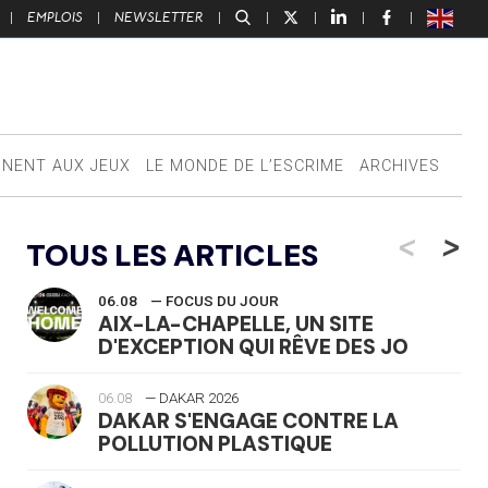
|
EMPLOIS
|
NEWSLETTER
|
|
|
|
|
NNENT AUX JEUX
LE MONDE DE L’ESCRIME
ARCHIVES
<
>
TOUS LES ARTICLES
06.08
— FOCUS DU JOUR
AIX-LA-CHAPELLE, UN SITE
D'EXCEPTION QUI RÊVE DES JO
06.08
— DAKAR 2026
DAKAR S'ENGAGE CONTRE LA
POLLUTION PLASTIQUE