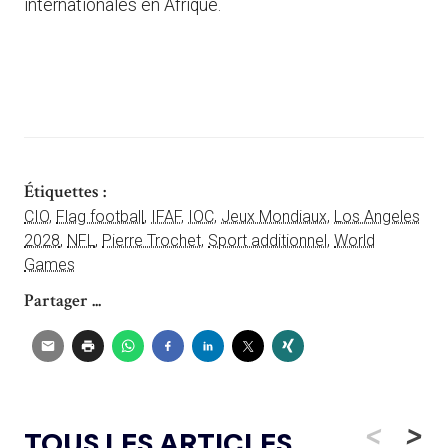
internationales en Afrique.
Étiquettes :
CIO
,
Flag football
,
IFAF
,
IOC
,
Jeux Mondiaux
,
Los Angeles
2028
,
NFL
,
Pierre Trochet
,
Sport additionnel
,
World
Games
Partager ...
<
>
TOUS LES ARTICLES