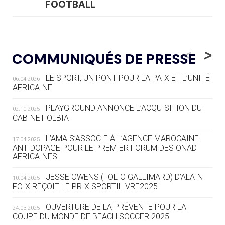
FOOTBALL
05.08
— LUGE
LE RÊVE DE VOIR LA LUGE ALPINE
<
>
COMMUNIQUÉS DE PRESSE
AUX JO « N'EST PAS FINI »
LE SPORT, UN PONT POUR LA PAIX ET L’UNITÉ
06.04.2026
05.08
— TIR À L'ARC
AFRICAINE
DES MONDIAUX À BRISBANE SUR LA
ROUTE DES JO 2032
PLAYGROUND ANNONCE L’ACQUISITION DU
02.10.2025
CABINET OLBIA
05.08
— ALPES FRANÇAISES 2030
LE VILLAGE OLYMPIQUE DES ARAVIS
L’AMA S’ASSOCIE À L’AGENCE MAROCAINE
17.04.2025
SE DESSINE
ANTIDOPAGE POUR LE PREMIER FORUM DES ONAD
AFRICAINES
04.08
— FOCUS DU JOUR
JESSE OWENS (FOLIO GALLIMARD) D’ALAIN
10.04.2025
LE COJOP A TROUVÉ SON VILLAGE
FOIX REÇOIT LE PRIX SPORTILIVRE2025
OLYMPIQUE LYONNAIS
OUVERTURE DE LA PRÉVENTE POUR LA
24.03.2025
COUPE DU MONDE DE BEACH SOCCER 2025
04.08
— ALLEMAGNE