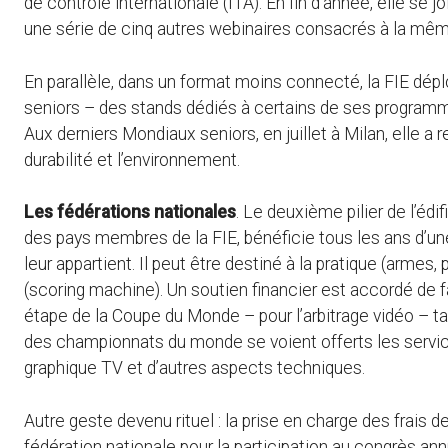
de contrôle internationale (ITA). En fin d’année, elle se j
une série de cinq autres webinaires consacrés à la mêm
En parallèle, dans un format moins connecté, la FIE dé
seniors – des stands dédiés à certains de ses programme
Aux derniers Mondiaux seniors, en juillet à Milan, elle a 
durabilité et l’environnement.
Les fédérations nationales
. Le deuxième pilier de l’édi
des pays membres de la FIE, bénéficie tous les ans d’u
leur appartient. Il peut être destiné à la pratique (armes,
(scoring machine). Un soutien financier est accordé de 
étape de la Coupe du Monde – pour l’arbitrage vidéo – ta
des championnats du monde se voient offerts les services
graphique TV et d’autres aspects techniques.
Autre geste devenu rituel : la prise en charge des frais d
fédération nationale pour la participation au congrès ann