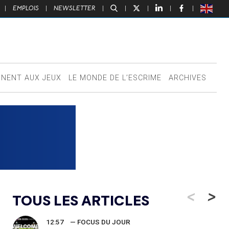
|
EMPLOIS
|
NEWSLETTER
|
|
|
|
|
NNENT AUX JEUX
LE MONDE DE L’ESCRIME
ARCHIVES
<
>
TOUS LES ARTICLES
12:57
— FOCUS DU JOUR