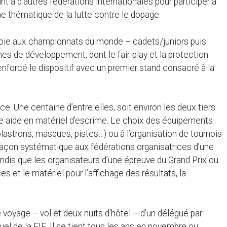
oint à d’autres fédérations internationales pour participer à
e thématique de la lutte contre le dopage.
ploie aux championnats du monde – cadets/juniors puis
s de développement, dont le fair-play et la protection.
renforcé le dispositif avec un premier stand consacré à la
fice. Une centaine d’entre elles, soit environ les deux tiers
ne aide en matériel d’escrime. Le choix des équipements
 plastrons, masques, pistes…) ou à l’organisation de tournois
façon systématique aux fédérations organisatrices d’une
ndis que les organisateurs d’une épreuve du Grand Prix ou
 et le matériel pour l’affichage des résultats, la
e voyage – vol et deux nuits d’hôtel – d’un délégué par
uel de la FIE. Il se tient tous les ans en novembre ou