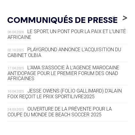
05.08
— LUGE
LE RÊVE DE VOIR LA LUGE ALPINE
<
>
COMMUNIQUÉS DE PRESSE
AUX JO « N'EST PAS FINI »
LE SPORT, UN PONT POUR LA PAIX ET L’UNITÉ
06.04.2026
05.08
— TIR À L'ARC
AFRICAINE
DES MONDIAUX À BRISBANE SUR LA
ROUTE DES JO 2032
PLAYGROUND ANNONCE L’ACQUISITION DU
02.10.2025
CABINET OLBIA
05.08
— ALPES FRANÇAISES 2030
LE VILLAGE OLYMPIQUE DES ARAVIS
L’AMA S’ASSOCIE À L’AGENCE MAROCAINE
17.04.2025
SE DESSINE
ANTIDOPAGE POUR LE PREMIER FORUM DES ONAD
AFRICAINES
04.08
— FOCUS DU JOUR
JESSE OWENS (FOLIO GALLIMARD) D’ALAIN
10.04.2025
LE COJOP A TROUVÉ SON VILLAGE
FOIX REÇOIT LE PRIX SPORTILIVRE2025
OLYMPIQUE LYONNAIS
OUVERTURE DE LA PRÉVENTE POUR LA
24.03.2025
COUPE DU MONDE DE BEACH SOCCER 2025
04.08
— ALLEMAGNE
« L'ALLEMAGNE PEUT DÉMONTRER
COMMENT ORGANISER DES JO
RESPONSABLES »
L’AMA FÉLICITE RICHARD POUND ET VALÉRIE
24.03.2025