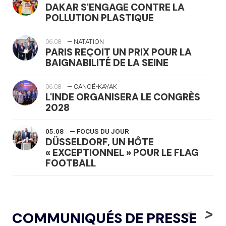
DAKAR S'ENGAGE CONTRE LA
POLLUTION PLASTIQUE
06.08
— NATATION
PARIS REÇOIT UN PRIX POUR LA
BAIGNABILITÉ DE LA SEINE
06.08
— CANOË-KAYAK
L'INDE ORGANISERA LE CONGRÈS
2028
05.08
— FOCUS DU JOUR
DÜSSELDORF, UN HÔTE
« EXCEPTIONNEL » POUR LE FLAG
FOOTBALL
05.08
— LUGE
LE RÊVE DE VOIR LA LUGE ALPINE
<
>
COMMUNIQUÉS DE PRESSE
AUX JO « N'EST PAS FINI »