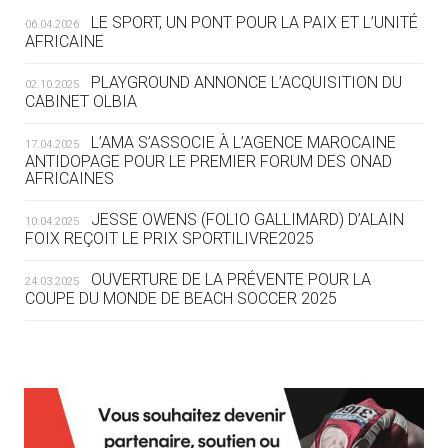
LE SPORT, UN PONT POUR LA PAIX ET L’UNITÉ
06.04.2026
05.08
— TIR À L'ARC
AFRICAINE
DES MONDIAUX À BRISBANE SUR LA
ROUTE DES JO 2032
PLAYGROUND ANNONCE L’ACQUISITION DU
02.10.2025
CABINET OLBIA
05.08
— ALPES FRANÇAISES 2030
LE VILLAGE OLYMPIQUE DES ARAVIS
L’AMA S’ASSOCIE À L’AGENCE MAROCAINE
17.04.2025
SE DESSINE
ANTIDOPAGE POUR LE PREMIER FORUM DES ONAD
AFRICAINES
04.08
— FOCUS DU JOUR
JESSE OWENS (FOLIO GALLIMARD) D’ALAIN
10.04.2025
LE COJOP A TROUVÉ SON VILLAGE
FOIX REÇOIT LE PRIX SPORTILIVRE2025
OLYMPIQUE LYONNAIS
OUVERTURE DE LA PRÉVENTE POUR LA
24.03.2025
COUPE DU MONDE DE BEACH SOCCER 2025
04.08
— ALLEMAGNE
« L'ALLEMAGNE PEUT DÉMONTRER
COMMENT ORGANISER DES JO
RESPONSABLES »
L’AMA FÉLICITE RICHARD POUND ET VALÉRIE
24.03.2025
FOURNEYRON, RÉCOMPENSÉS DE L’ORDRE OLYMPIQUE
L’AMA RECHERCHE DES HÔTES POUR LES
13.03.2025
04.08
— ESCRIME
RÉUNIONS DU CONSEIL DE FONDATION ET DU COMITÉ
LA FIE LANCE LES GRANDES