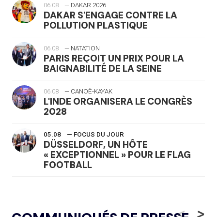
06.08
— DAKAR 2026
DAKAR S'ENGAGE CONTRE LA
POLLUTION PLASTIQUE
06.08
— NATATION
PARIS REÇOIT UN PRIX POUR LA
BAIGNABILITÉ DE LA SEINE
06.08
— CANOË-KAYAK
L'INDE ORGANISERA LE CONGRÈS
2028
05.08
— FOCUS DU JOUR
DÜSSELDORF, UN HÔTE
« EXCEPTIONNEL » POUR LE FLAG
FOOTBALL
05.08
— LUGE
LE RÊVE DE VOIR LA LUGE ALPINE
<
>
AUX JO « N'EST PAS FINI »