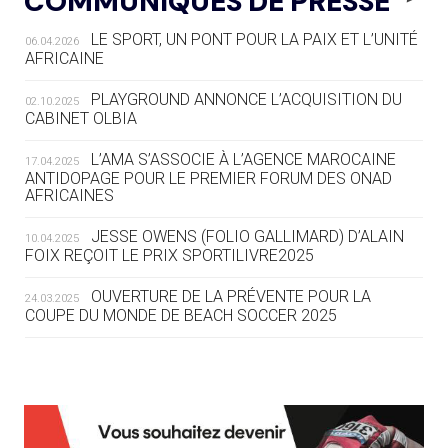
COMMUNIQUÉS DE PRESSE
LE SPORT, UN PONT POUR LA PAIX ET L’UNITÉ
06.04.2026
05.08
— TIR À L'ARC
AFRICAINE
DES MONDIAUX À BRISBANE SUR LA
ROUTE DES JO 2032
PLAYGROUND ANNONCE L’ACQUISITION DU
02.10.2025
CABINET OLBIA
05.08
— ALPES FRANÇAISES 2030
LE VILLAGE OLYMPIQUE DES ARAVIS
L’AMA S’ASSOCIE À L’AGENCE MAROCAINE
17.04.2025
SE DESSINE
ANTIDOPAGE POUR LE PREMIER FORUM DES ONAD
AFRICAINES
04.08
— FOCUS DU JOUR
JESSE OWENS (FOLIO GALLIMARD) D’ALAIN
10.04.2025
LE COJOP A TROUVÉ SON VILLAGE
FOIX REÇOIT LE PRIX SPORTILIVRE2025
OLYMPIQUE LYONNAIS
OUVERTURE DE LA PRÉVENTE POUR LA
24.03.2025
COUPE DU MONDE DE BEACH SOCCER 2025
04.08
— ALLEMAGNE
« L'ALLEMAGNE PEUT DÉMONTRER
COMMENT ORGANISER DES JO
RESPONSABLES »
L’AMA FÉLICITE RICHARD POUND ET VALÉRIE
24.03.2025
FOURNEYRON, RÉCOMPENSÉS DE L’ORDRE OLYMPIQUE
L’AMA RECHERCHE DES HÔTES POUR LES
13.03.2025
04.08
— ESCRIME