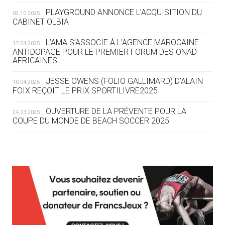
ROUTE DES JO 2032
PLAYGROUND ANNONCE L’ACQUISITION DU
02.10.2025
CABINET OLBIA
05.08
— ALPES FRANÇAISES 2030
LE VILLAGE OLYMPIQUE DES ARAVIS
L’AMA S’ASSOCIE À L’AGENCE MAROCAINE
17.04.2025
SE DESSINE
ANTIDOPAGE POUR LE PREMIER FORUM DES ONAD
AFRICAINES
04.08
— FOCUS DU JOUR
JESSE OWENS (FOLIO GALLIMARD) D’ALAIN
10.04.2025
LE COJOP A TROUVÉ SON VILLAGE
FOIX REÇOIT LE PRIX SPORTILIVRE2025
OLYMPIQUE LYONNAIS
OUVERTURE DE LA PRÉVENTE POUR LA
24.03.2025
COUPE DU MONDE DE BEACH SOCCER 2025
04.08
— ALLEMAGNE
« L'ALLEMAGNE PEUT DÉMONTRER
COMMENT ORGANISER DES JO
RESPONSABLES »
L’AMA FÉLICITE RICHARD POUND ET VALÉRIE
24.03.2025
FOURNEYRON, RÉCOMPENSÉS DE L’ORDRE OLYMPIQUE
L’AMA RECHERCHE DES HÔTES POUR LES
13.03.2025
04.08
— ESCRIME
RÉUNIONS DU CONSEIL DE FONDATION ET DU COMITÉ
LA FIE LANCE LES GRANDES
EXÉCUTIF
MANŒUVRES EN VUE DES JO
APPEL À CANDIDATURES DE L’AMA POUR LES
12.03.2025