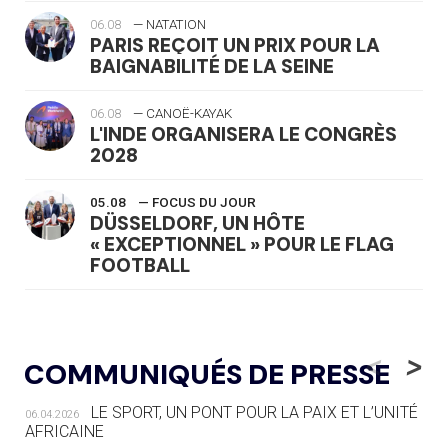
06.08
— NATATION
PARIS REÇOIT UN PRIX POUR LA
BAIGNABILITÉ DE LA SEINE
06.08
— CANOË-KAYAK
L'INDE ORGANISERA LE CONGRÈS
2028
05.08
— FOCUS DU JOUR
DÜSSELDORF, UN HÔTE
« EXCEPTIONNEL » POUR LE FLAG
FOOTBALL
05.08
— LUGE
LE RÊVE DE VOIR LA LUGE ALPINE
<
>
COMMUNIQUÉS DE PRESSE
AUX JO « N'EST PAS FINI »
LE SPORT, UN PONT POUR LA PAIX ET L’UNITÉ
06.04.2026
05.08
— TIR À L'ARC
AFRICAINE
DES MONDIAUX À BRISBANE SUR LA