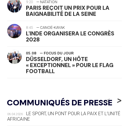
9:20
— NATATION
PARIS REÇOIT UN PRIX POUR LA
BAIGNABILITÉ DE LA SEINE
8:45
— CANOË-KAYAK
L'INDE ORGANISERA LE CONGRÈS
2028
05.08
— FOCUS DU JOUR
DÜSSELDORF, UN HÔTE
« EXCEPTIONNEL » POUR LE FLAG
FOOTBALL
05.08
— LUGE
LE RÊVE DE VOIR LA LUGE ALPINE
<
>
COMMUNIQUÉS DE PRESSE
AUX JO « N'EST PAS FINI »
LE SPORT, UN PONT POUR LA PAIX ET L’UNITÉ
06.04.2026
05.08
— TIR À L'ARC
AFRICAINE
DES MONDIAUX À BRISBANE SUR LA
ROUTE DES JO 2032