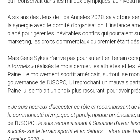
qu’il conservait dans les milieux olympiques, au niveau n
A six ans des Jeux de Los Angeles 2028, sa victoire sem
la synergie avec le comité d’organisation. L’instance 
placé pour gérer les inévitables conflits qui pourraient 
marketing, les droits commerciaux du premier étant dé
Mais Gene Sykes n’arrive pas pour autant en terrain conq
informels »
réalisés le mois dernier
,
les athlètes et les 
Paine. Le mouvement sportif américain, surtout, se montr
gouvernance de l’USOPC, lui reprochant un mauvais par
Paine lui semblait un choix plus rassurant, pour avoir pr
«
Je suis heureux d’accepter ce rôle et reconnaissant de l
la communauté olympique et paralympique américaine
, 
de l’USOPC.
Je suis reconnaissant à Susanne d’avoir laiss
succès- sur le terrain sportif et en dehors – alors que T
Angeles 2028.
»