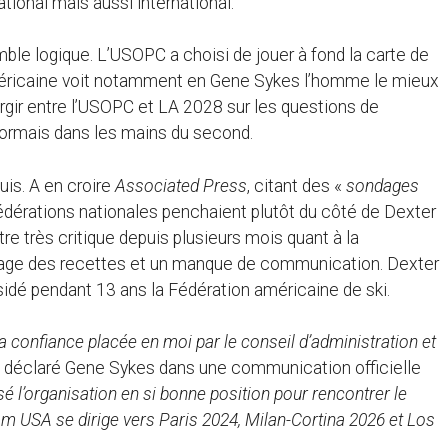
ational mais aussi international.
ble logique. L’USOPC a choisi de jouer à fond la carte de
américaine voit notamment en Gene Sykes l’homme le mieux
surgir entre l’USOPC et LA 2028 sur les questions de
sormais dans les mains du second.
uis. A en croire
Associated Press
, citant des «
sondages
fédérations nationales penchaient plutôt du côté de Dexter
e très critique depuis plusieurs mois quant à la
tage des recettes et un manque de communication. Dexter
ésidé pendant 13 ans la Fédération américaine de ski.
a confiance placée en moi par le conseil d’administration et
a déclaré Gene Sykes dans une communication officielle
é l’organisation en si bonne position pour rencontrer le
eam USA se dirige vers Paris 2024, Milan-Cortina 2026 et Los