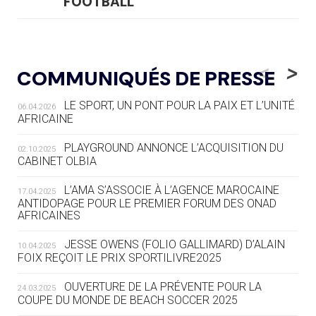
FOOTBALL
05.08
— LUGE
LE RÊVE DE VOIR LA LUGE ALPINE
<
>
COMMUNIQUÉS DE PRESSE
AUX JO « N'EST PAS FINI »
LE SPORT, UN PONT POUR LA PAIX ET L’UNITÉ
06.04.2026
05.08
— TIR À L'ARC
AFRICAINE
DES MONDIAUX À BRISBANE SUR LA
ROUTE DES JO 2032
PLAYGROUND ANNONCE L’ACQUISITION DU
02.10.2025
CABINET OLBIA
05.08
— ALPES FRANÇAISES 2030
LE VILLAGE OLYMPIQUE DES ARAVIS
L’AMA S’ASSOCIE À L’AGENCE MAROCAINE
17.04.2025
SE DESSINE
ANTIDOPAGE POUR LE PREMIER FORUM DES ONAD
AFRICAINES
04.08
— FOCUS DU JOUR
JESSE OWENS (FOLIO GALLIMARD) D’ALAIN
10.04.2025
LE COJOP A TROUVÉ SON VILLAGE
FOIX REÇOIT LE PRIX SPORTILIVRE2025
OLYMPIQUE LYONNAIS
OUVERTURE DE LA PRÉVENTE POUR LA
24.03.2025
COUPE DU MONDE DE BEACH SOCCER 2025
04.08
— ALLEMAGNE
« L'ALLEMAGNE PEUT DÉMONTRER