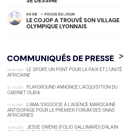
SE DESSINE
04.08
— FOCUS DU JOUR
LE COJOP A TROUVÉ SON VILLAGE
OLYMPIQUE LYONNAIS
04.08
— ALLEMAGNE
« L'ALLEMAGNE PEUT DÉMONTRER
<
>
COMMUNIQUÉS DE PRESSE
COMMENT ORGANISER DES JO
RESPONSABLES »
LE SPORT, UN PONT POUR LA PAIX ET L’UNITÉ
06.04.2026
AFRICAINE
04.08
— ESCRIME
LA FIE LANCE LES GRANDES
PLAYGROUND ANNONCE L’ACQUISITION DU
02.10.2025
MANŒUVRES EN VUE DES JO
CABINET OLBIA
04.08
— DAKAR 2026
L’AMA S’ASSOCIE À L’AGENCE MAROCAINE
17.04.2025
DES FRESQUES CÉLÈBRENT LES JOJ
ANTIDOPAGE POUR LE PREMIER FORUM DES ONAD
AFRICAINES
03.08
—
JESSE OWENS (FOLIO GALLIMARD) D’ALAIN
10.04.2025
« PARIS 2024 M'A INSPIRÉ POUR