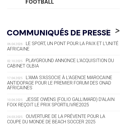
FOOTBALL
05.08
— LUGE
LE RÊVE DE VOIR LA LUGE ALPINE
<
>
COMMUNIQUÉS DE PRESSE
AUX JO « N'EST PAS FINI »
LE SPORT, UN PONT POUR LA PAIX ET L’UNITÉ
06.04.2026
05.08
— TIR À L'ARC
AFRICAINE
DES MONDIAUX À BRISBANE SUR LA
ROUTE DES JO 2032
PLAYGROUND ANNONCE L’ACQUISITION DU
02.10.2025
CABINET OLBIA
05.08
— ALPES FRANÇAISES 2030
LE VILLAGE OLYMPIQUE DES ARAVIS
L’AMA S’ASSOCIE À L’AGENCE MAROCAINE
17.04.2025
SE DESSINE
ANTIDOPAGE POUR LE PREMIER FORUM DES ONAD
AFRICAINES
04.08
— FOCUS DU JOUR
JESSE OWENS (FOLIO GALLIMARD) D’ALAIN
10.04.2025
LE COJOP A TROUVÉ SON VILLAGE
FOIX REÇOIT LE PRIX SPORTILIVRE2025
OLYMPIQUE LYONNAIS
OUVERTURE DE LA PRÉVENTE POUR LA
24.03.2025
COUPE DU MONDE DE BEACH SOCCER 2025
04.08
— ALLEMAGNE