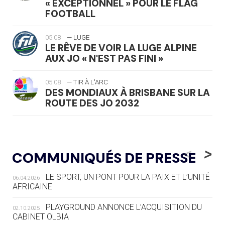
« EXCEPTIONNEL » POUR LE FLAG
FOOTBALL
05.08
— LUGE
LE RÊVE DE VOIR LA LUGE ALPINE
AUX JO « N'EST PAS FINI »
05.08
— TIR À L'ARC
DES MONDIAUX À BRISBANE SUR LA
ROUTE DES JO 2032
05.08
— ALPES FRANÇAISES 2030
LE VILLAGE OLYMPIQUE DES ARAVIS
<
>
COMMUNIQUÉS DE PRESSE
SE DESSINE
LE SPORT, UN PONT POUR LA PAIX ET L’UNITÉ
06.04.2026
04.08
— FOCUS DU JOUR
AFRICAINE
LE COJOP A TROUVÉ SON VILLAGE
OLYMPIQUE LYONNAIS
PLAYGROUND ANNONCE L’ACQUISITION DU
02.10.2025
CABINET OLBIA