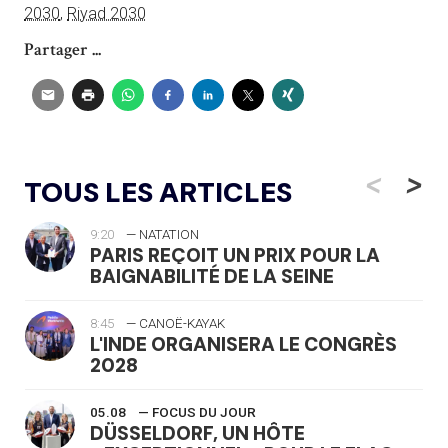
2030
,
Riyad 2030
Partager ...
<
>
TOUS LES ARTICLES
9:20
— NATATION
PARIS REÇOIT UN PRIX POUR LA
BAIGNABILITÉ DE LA SEINE
8:45
— CANOË-KAYAK
L'INDE ORGANISERA LE CONGRÈS
2028
05.08
— FOCUS DU JOUR
DÜSSELDORF, UN HÔTE